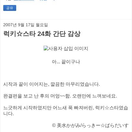
공유
2007년 9월 17일 월요일
럭키☆스타 24화 간단 감상
아... 끝이구나
시작과 끝이 이어지는, 깔끔한 마무리였습니다.
완결편을 보고 난 후의 머엉~~함. 오랜만에 느껴보네요.
느긋하게 시작하였지만 어느새 푹 빠져버린, 럭키☆스타였습
니다.
© 美水かがみ/らっきー☆ぱらだいす