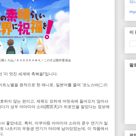
아
myA
이
め・三嶋くろね／ＫＡＤＯＫＡＷＡ／このすば製作委員会
팔
'이 멋진 세계에 축복을!'입니다.
이트노벨을 원작으로 한 애니로, 일본어를 줄여 '코노스바(この
호하지 않는 편이고, 제목도 묘하게 머릿속에 들어오지 않아서
러다가 성우 아마미야 소라(雨宮天)가 히로인을 맡았다는 정보에
라서 좋았네요. 특히, 아쿠아役 아마미야 소라의 푼수 연기가 일
토 나츠키의 우등생 연기가 머리에 남아있었는데, 이 작품에서
다.
전