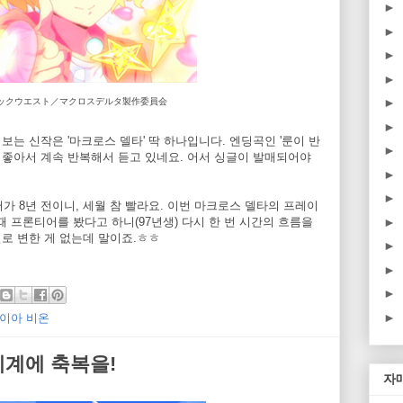
►
►
►
►
►
 ビックウエスト／マクロスデルタ製作委員会
►
보는 신작은 '마크로스 델타' 딱 하나입니다. 엔딩곡인 '룬이 반
►
 좋아서 계속 반복해서 듣고 있네요. 어서 싱글이 발매되어야
►
►
가 8년 전이니, 세월 참 빨라요. 이번 마크로스 델타의 프레이
►
때 프론티어를 봤다고 하니(97년생) 다시 한 번 시간의 흐름을
별로 변한 게 없는데 말이죠.ㅎㅎ
►
►
►
►
이아 비온
세계에 축복을!
자