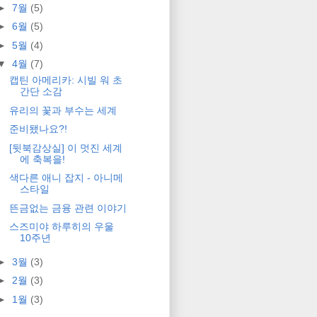
►
7월
(5)
►
6월
(5)
►
5월
(4)
▼
4월
(7)
캡틴 아메리카: 시빌 워 초
간단 소감
유리의 꽃과 부수는 세계
준비됐나요?!
[뒷북감상실] 이 멋진 세계
에 축복을!
색다른 애니 잡지 - 아니메
스타일
뜬금없는 금융 관련 이야기
스즈미야 하루히의 우울
10주년
►
3월
(3)
►
2월
(3)
►
1월
(3)