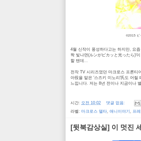
©2015
4월 신작이 풍성하다고는 하지만, 요즘 
짝 빛나면(ルンがピカッと光ったら)'이
할 텐데...
전작 TV 시리즈였던 마크로스 프론티어
아役을 맡은 '스즈키 미노리'氏도 어릴 
느낍니다. 저는 8년 전이나 지금이나 
시간:
오전 10:02
댓글 없음:
라벨:
마크로스 델타
,
애니이야기
,
프레
[뒷북감상실] 이 멋진 