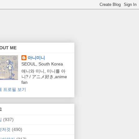
OUT ME
아니미니
SEOUL, South Korea
애니와 미니, 미니를 아
니? / アニメ好き,anime
fan
체 프로필 보기
그
임
(937)
것저것
(490)