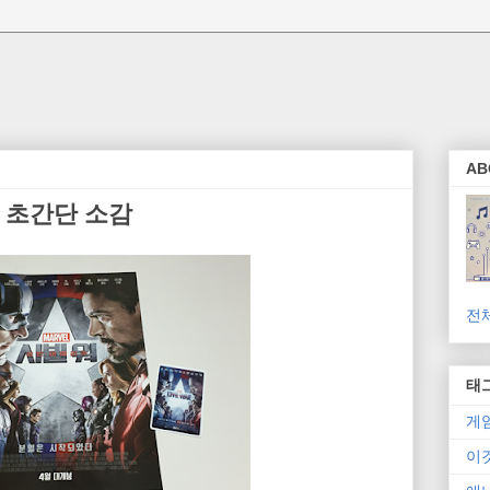
AB
워 초간단 소감
전
태
게
이