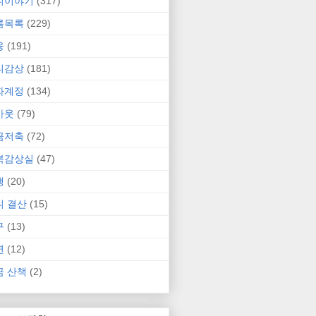
니이야기
(317)
름목록
(229)
융
(191)
니감상
(181)
자계정
(134)
카웃
(79)
금저축
(72)
북감상실
(47)
행
(20)
니 결산
(15)
구
(13)
연
(12)
금 산책
(2)