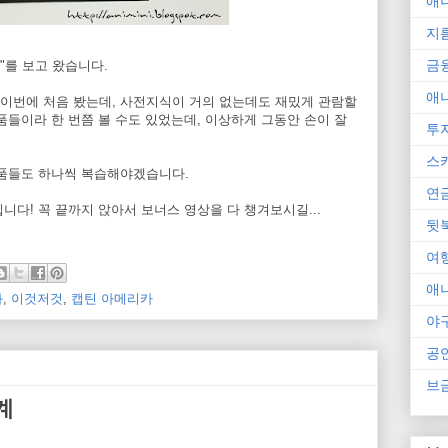
애
지
금
"를 보고 왔습니다.
애
이번에 처음 봤는데, 사전지식이 거의 없는데도 재밌게 관람할
품들이라 한 번쯤 볼 수도 있었는데, 이상하게 그동안 손이 잘
투
스
작품들도 하나씩 복습해야겠습니다.
연
니다! 꼭 끝까지 앉아서 보너스 영상을 다 챙겨보시길...
뒷
여
애
화
,
이것저것
,
캡틴 아메리카
야
공
브
계