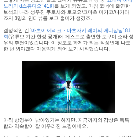
노리의 d스튜디오' 41회
를 보게 되었고, 마침 코너에 출연한
보석의 나라 성우진 쿠로사와 토모요/코마츠 미카코/나카타
죠지 3명의 인터뷰를 보고 흥미가 생겼죠.
결정적인 건 '
마츠이 에리코・마츠자키 레이의 애니잡담' 81
회
(유튜브 기간 한정 공개)에 게스트로 출연한 토쿠이 소라 성
우의 추천이었습니다. 이 정도로 화제가 되는 작품인데 나도
한 번 봐야겠다 마음먹게 되어 보기 시작했습니다.
아직 방영분이 남아있기는 하지만, 지금까지의 감상은 독특
함과 익숙함이 잘 어우러진 느낌이네요.