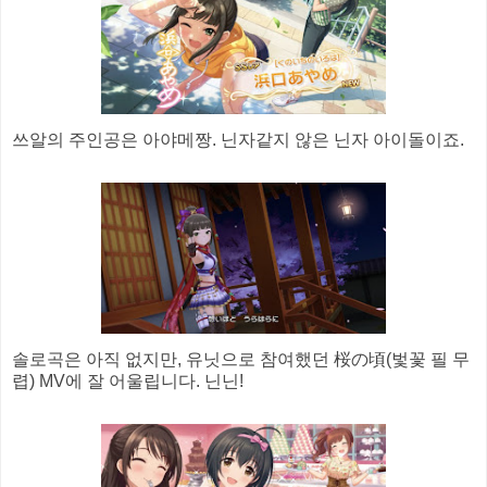
쓰알의 주인공은 아야메짱. 닌자같지 않은 닌자 아이돌이죠.
솔로곡은 아직 없지만, 유닛으로 참여했던 桜の頃(벛꽃 필 무
렵) MV에 잘 어울립니다. 닌닌!