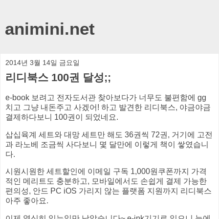
animini.net
2014년 3월 14일 금요일
리디북스 100권 달성;;
e-book 보려고 전자도서관 찾아보다가 너무도 불편함에 gg
치고 그냥 내돈주고 사겠어! 하고 발견한 리디북스, 야금야금
결제하다보니 100권이 되었네요.
삽십육계 세트와 대망 세트만 해도 36권씩 72권, 거기에 고전
과 라노베 조금씩 사다보니 몇 달만에 이렇게 책이 쌓였습니
다.
시원시원한 세트할인에 이메일 구독 1,000원쿠폰까지 가격
적인 메리트도 충분하고, 모바일에서도 손쉽게 결제 가능한
편의성, 안드 PC iOS 가리지 않는 플랫폼 지원까지 리디북스
아주 좋아요.
이제 열심히 읽는일만 남았습니다~ e-ink기기로 읽으니 눈에