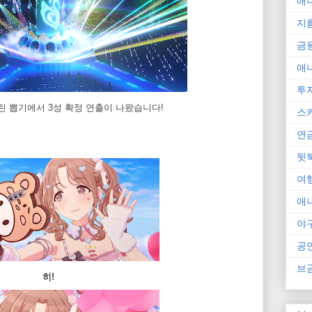
애
지
금
애
투
린 뽑기에서 3성 확정 연출이 나왔습니다!
스
연
뒷
여
애
야
공
브
히!