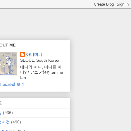
OUT ME
아니미니
SEOUL, South Korea
애니와 미니, 미니를 아
니? / アニメ好き,anime
fan
체 프로필 보기
그
임
(936)
것저것
(490)