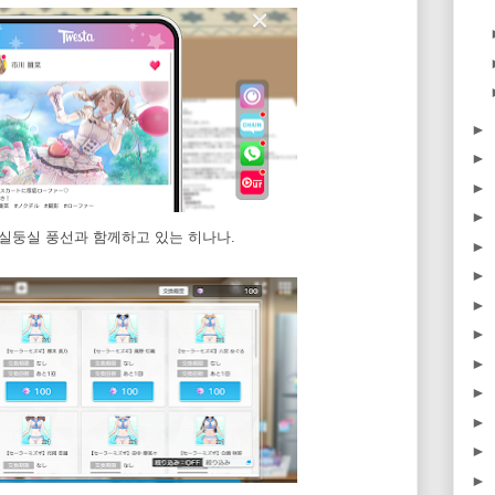
►
►
►
►
실둥실 풍선과 함께하고 있는 히나나.
►
►
►
►
►
►
►
►
►