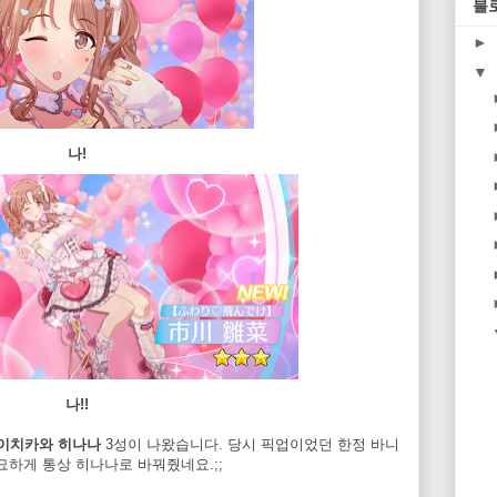
블
►
▼
나!
나!!
이치카와 히나나
3성이 나왔습니다. 당시 픽업이었던 한정 바니
묘하게 통상 히나나로 바꿔줬네요.;;