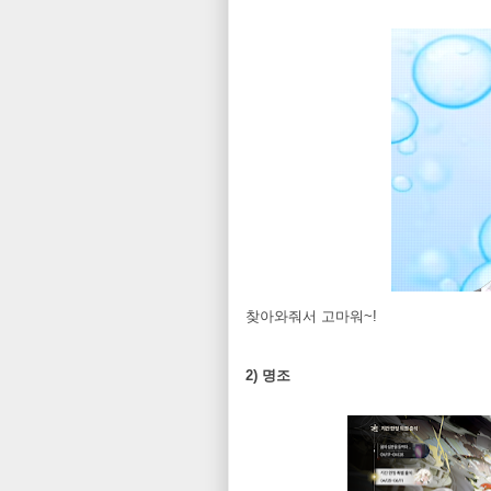
찾아와줘서 고마워~!
2) 명조