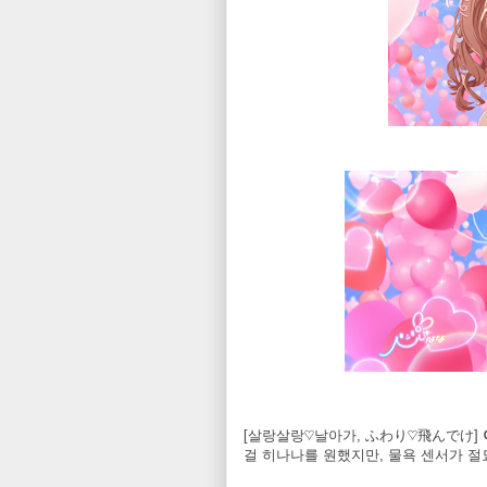
[살랑살랑♡날아가, ふわり♡飛んでけ]
걸 히나나를 원했지만, 물욕 센서가 절