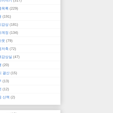
니이야기
(317)
름목록
(229)
융
(191)
니감상
(181)
자계정
(134)
카웃
(79)
금저축
(72)
북감상실
(47)
행
(20)
니 결산
(15)
구
(13)
연
(12)
금 산책
(2)