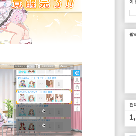
이
팔
전
1