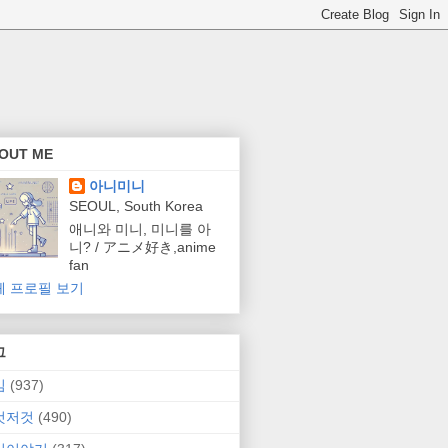
OUT ME
아니미니
SEOUL, South Korea
애니와 미니, 미니를 아
니? / アニメ好き,anime
fan
체 프로필 보기
그
임
(937)
것저것
(490)