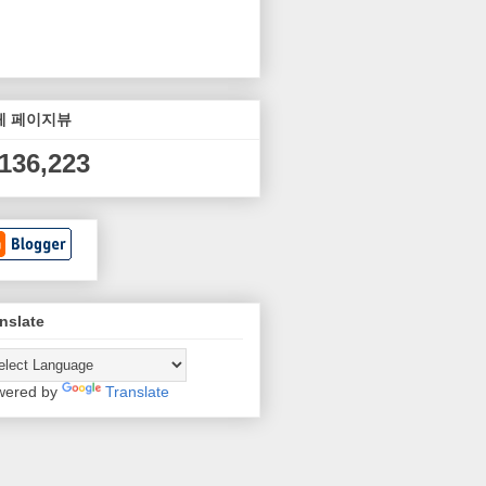
체 페이지뷰
,136,223
nslate
wered by
Translate