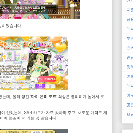
애
지
금
생일이었습니다.
애
투
스
연
뒷
여
애
야
는데, 올해 생긴 '
마이 온리 도트
' 의상은 퀄리티가 높아서 조
공
이 없었는데, SSR 카드가 자주 찾아와 주고, 새로운 매력도 재
브
릭터에 눈길이 더 가는 것 같습니다.