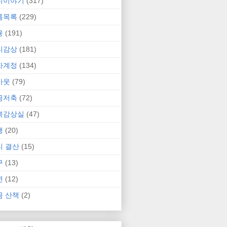
니이야기
(317)
름목록
(229)
융
(191)
니감상
(181)
자계정
(134)
카웃
(79)
금저축
(72)
북감상실
(47)
행
(20)
니 결산
(15)
구
(13)
연
(12)
금 산책
(2)