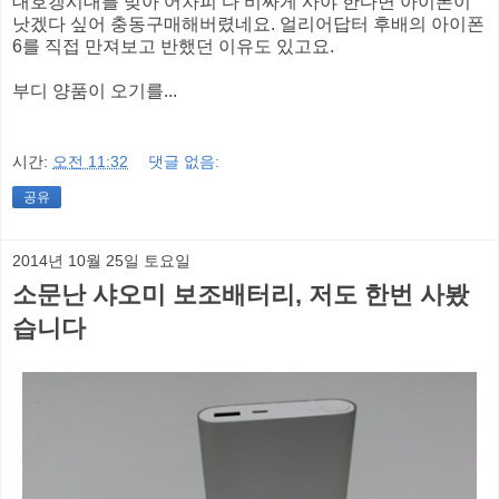
대호갱시대를 맞아 어차피 다 비싸게 사야 한다면 아이폰이
낫겠다 싶어 충동구매해버렸네요. 얼리어답터 후배의 아이폰
6를 직접 만져보고 반했던 이유도 있고요.
부디 양품이 오기를...
시간:
오전 11:32
댓글 없음:
공유
2014년 10월 25일 토요일
소문난 샤오미 보조배터리, 저도 한번 사봤
습니다