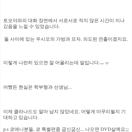
토모야와의 대화 장면에서 서로서로 적지 않은 시간이 지나
갔음을 느낄 수 있었습니다
.
둘 사이에 있는 우시오의 가방과 모자
.
의도된 연출이겠지요
.
이렇게 나란히 있으면 잘 어울리는데 말입니다
.
ㅡㅜ
어쨌든 현실은 학부형과 선생님
...
이제 클라나드도 얼마 남지 않았네요
.
어떻게 마무리될지 기
대하고 있습니다
.
p.s
쿄애니분들
,
쿄 특별편좀 굽신굽신
...
나오면
DVD
살께요
;;;