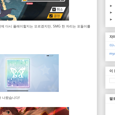
►
►
►
제 다시 플레이할지는 모르겠지만, SMG 한 자리는 포돌이를
자
아
myA
이
가 나왔습니다!
팔