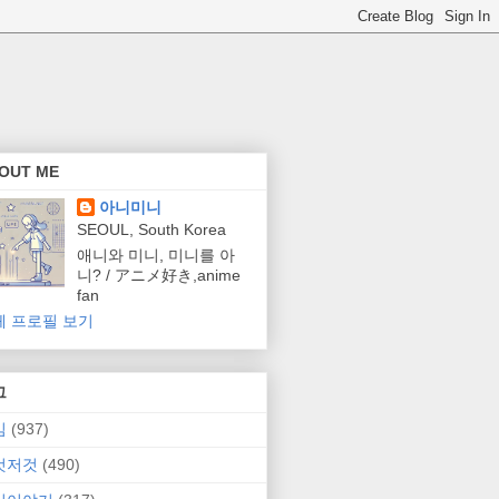
OUT ME
아니미니
SEOUL, South Korea
애니와 미니, 미니를 아
니? / アニメ好き,anime
fan
체 프로필 보기
그
임
(937)
것저것
(490)