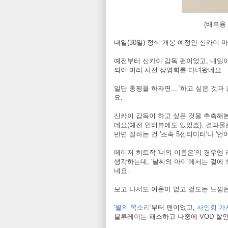
(배부용
내일(30일) 정식 개봉 예정인 신카이 
예전부터 신카이 감독 팬이었고, 내일
되어 미리 사전 상영회를 다녀왔네요.
일단 총평을 하자면... '하고 싶은 것
요.
신카이 감독이 하고 싶은 것을 추측해본
데요(예전 인터뷰에도 있었죠), 결과물
반면 잘하는 건 '초속 5센티미터'나 '언
메이저 히트작 '너의 이름은'의 경우엔
생각하는데, '날씨의 아이'에서는 겉에 
네요.
보고 나서도 여운이 없고 겉도는 느낌은
'
별의 목소리
'부터 팬이었고,
사인회 가
블루레이는 패스하고 나중에 VOD 할