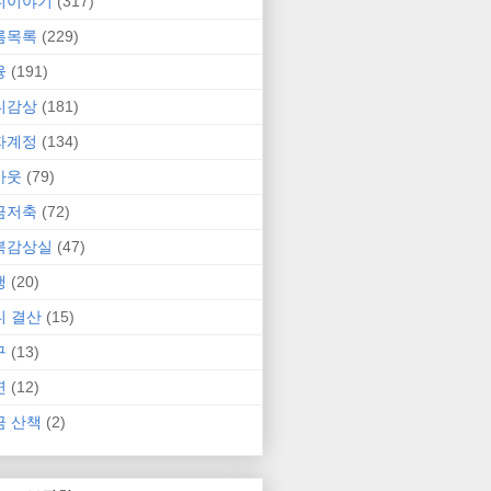
니이야기
(317)
름목록
(229)
융
(191)
니감상
(181)
자계정
(134)
카웃
(79)
금저축
(72)
북감상실
(47)
행
(20)
니 결산
(15)
구
(13)
연
(12)
금 산책
(2)