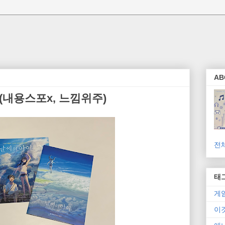
AB
(내용스포x, 느낌위주)
전
태
게
이