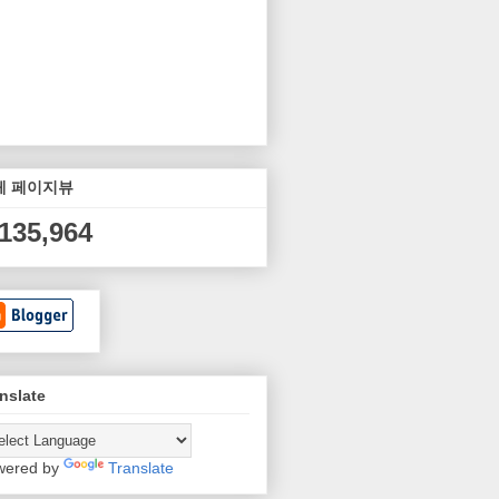
체 페이지뷰
,135,964
nslate
wered by
Translate