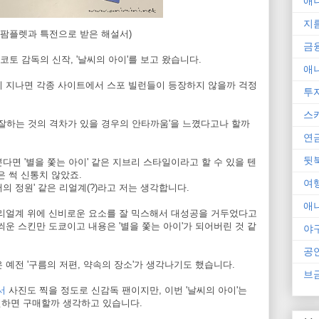
애
지
 팜플렛과 특전으로 받은 해설서)
금
마코토 감독의 신작, '날씨의 아이'를 보고 왔습니다.
애
이 지나면 각종 사이트에서 스포 빌런들이 등장하지 않을까 걱정
투
스
과 잘하는 것의 격차가 있을 경우의 안타까움'을 느꼈다고나 할까
연
뒷
다면 '별을 쫓는 아이' 같은 지브리 스타일이라고 할 수 있을 텐
은 썩 신통치 않았죠.
여
어의 정원' 같은 리얼계(?)라고 저는 생각합니다.
애
 리얼계 위에 신비로운 요소를 잘 믹스해서 대성공을 거두었다고
씌운 스킨만 도쿄이고 내용은 '별을 쫓는 아이'가 되어버린 것 같
야
공
 예전 '구름의 저편, 약속의 장소'가 생각나기도 했습니다.
브
서
사진도 찍을 정도로 신감독 팬이지만, 이번 '날씨의 아이'는
인하면 구매할까 생각하고 있습니다.