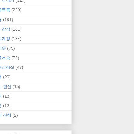
니이야기
(317)
름목록
(229)
융
(191)
니감상
(181)
자계정
(134)
카웃
(79)
금저축
(72)
북감상실
(47)
행
(20)
니 결산
(15)
구
(13)
연
(12)
금 산책
(2)