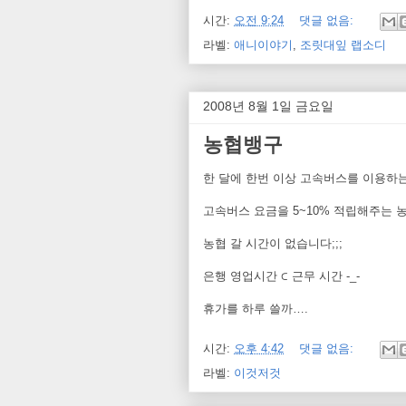
시간:
오전 9:24
댓글 없음:
라벨:
애니이야기
,
조릿대잎 랩소디
2008년 8월 1일 금요일
농협뱅구
한 달에 한번 이상 고속버스를 이용하는 an
고속버스 요금을 5~10% 적립해주는 농협
농협 갈 시간이 없습니다;;;
은행 영업시간 ⊂ 근무 시간 -_-
휴가를 하루 쓸까….
시간:
오후 4:42
댓글 없음:
라벨:
이것저것