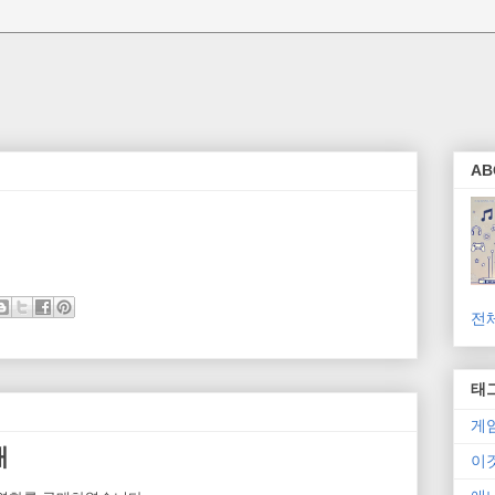
AB
전
태
게
매
이