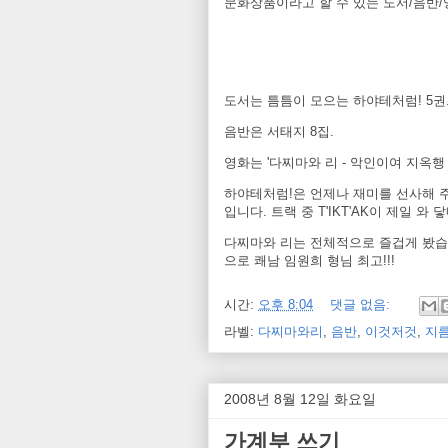
문화상품이라고 할 수 있는 도서/음반
도서는 틈틈이 모으는 하야테처럼! 5권
음반은 서태지 8집.
영화는 '다찌마와 리 - 악인이여 지옥행
하야테처럼!은 언제나 재미를 선사해 주
입니다. 트랙 중 T'IKT'AK이 제일 와 
다찌마와 리는 전체적으로 즐겁게 봤습
으로 쾌남 임원희 형님 최고!!!
시간:
오후 8:04
댓글 없음:
라벨:
다찌마와리
,
음반
,
이것저것
,
지
2008년 8월 12일 화요일
가계부 쓰기