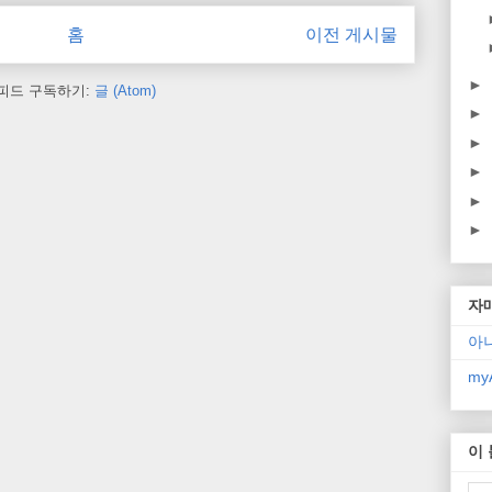
홈
이전 게시물
►
피드 구독하기:
글 (Atom)
►
►
►
►
►
자
아
myA
이