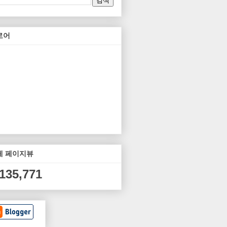
로어
체 페이지뷰
,135,771