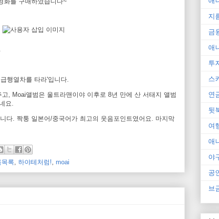
애
/영화를 구매하였습니다~
지
금
애
.
투
스
 급행열차를 타라'입니다.
연
고, Moai앨범은 울트라맨이야 이후로 8년 만에 산 서태지 앨범
닿네요.
뒷
니다. 짝퉁 일본어/중국어가 최고의 웃음포인트였어요. 마지막
여
애
야
름목록
,
하야테처럼!
,
moai
공
브