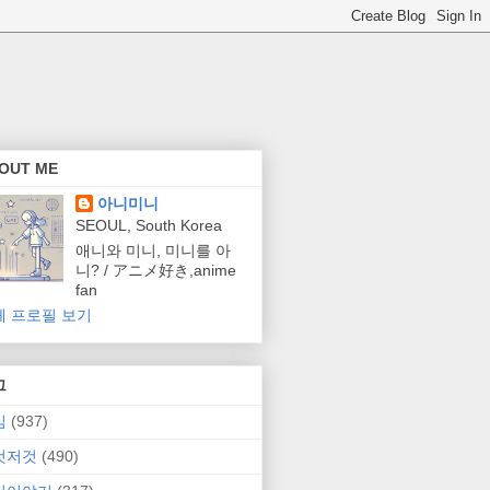
OUT ME
아니미니
SEOUL, South Korea
애니와 미니, 미니를 아
니? / アニメ好き,anime
fan
체 프로필 보기
그
임
(937)
것저것
(490)