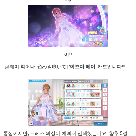
이!!
[설레며 피어나, 色めき咲いて] '
이즈미 메이
' 카드입니다!!!
통상이지만, 드레스 의상이 예뻐서 선택했는데요, 향후 5성