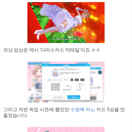
의상 감상은 역시 '다마스커스 칵테일'이죠.ㅎㅎ
그리고 저번 픽업 시즌에 뽑았던
수영복 마노
카드 5성을 만
들었습니다.