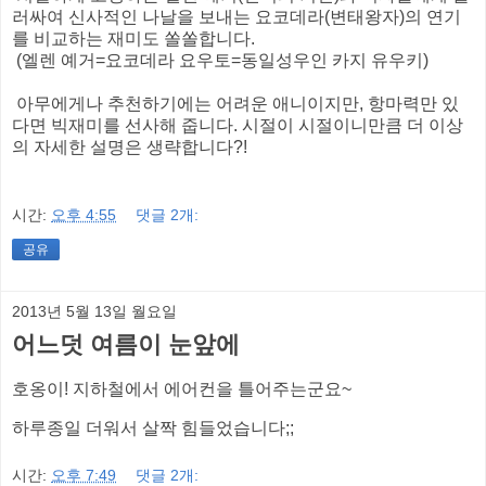
러싸여 신사적인 나날을 보내는 요코데라(변태왕자)의 연기
를 비교하는 재미도 쏠쏠합니다.
(엘렌 예거=요코데라 요우토=동일성우인 카지 유우키)
아무에게나 추천하기에는 어려운 애니이지만, 항마력만 있
다면 빅재미를 선사해 줍니다. 시절이 시절이니만큼 더 이상
의 자세한 설명은 생략합니다?!
시간:
오후 4:55
댓글 2개:
공유
2013년 5월 13일 월요일
어느덧 여름이 눈앞에
호옹이! 지하철에서 에어컨을 틀어주는군요~
하루종일 더워서 살짝 힘들었습니다;;
시간:
오후 7:49
댓글 2개: