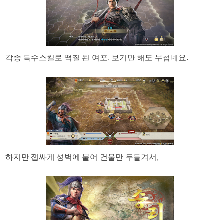
각종 특수스킬로 떡칠 된 여포. 보기만 해도 무섭네요.
하지만 잽싸게 성벽에 붙어 건물만 두들겨서,