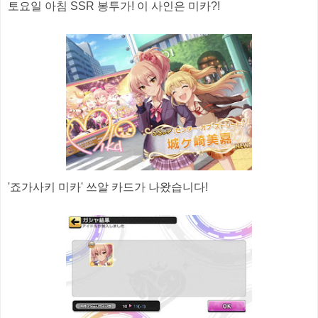
토요일 아침 SSR 봉투가! 이 사인은 미카?!
'죠가사키 미카' 쓰알 카드가 나왔습니다!