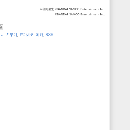
©窪岡俊之 ©BANDAI NAMCO Entertainment Inc.
©BANDAI NAMCO Entertainment Inc.
시 츠무기
,
죠가사키 미카
,
SSR