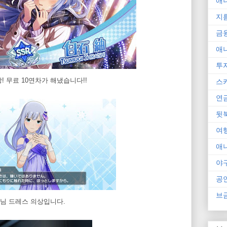
애
지
금
애
투
 무료 10연차가 해냈습니다!!
스
연
뒷
여
애
야
공
브
님 드레스 의상입니다.