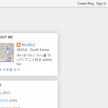
OUT ME
아니미니
SEOUL, South Korea
애니와 미니, 미니를 아
니? / アニメ好き,anime
fan
체 프로필 보기
그
임
(937)
것저것
(490)