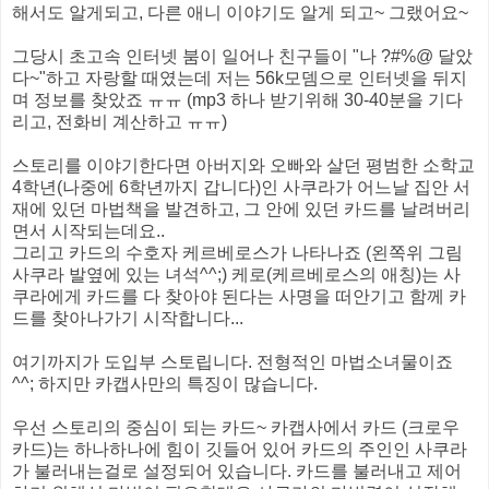
해서도 알게되고, 다른 애니 이야기도 알게 되고~ 그랬어요~
그당시 초고속 인터넷 붐이 일어나 친구들이 "나 ?#%@ 달았
다~"하고 자랑할 때였는데 저는 56k모뎀으로 인터넷을 뒤지
며 정보를 찾았죠 ㅠㅠ (mp3 하나 받기위해 30-40분을 기다
리고, 전화비 계산하고 ㅠㅠ)
스토리를 이야기한다면 아버지와 오빠와 살던 평범한 소학교
4학년(나중에 6학년까지 갑니다)인 사쿠라가 어느날 집안 서
재에 있던 마법책을 발견하고, 그 안에 있던 카드를 날려버리
면서 시작되는데요..
그리고 카드의 수호자 케르베로스가 나타나죠 (왼쪽위 그림
사쿠라 발옆에 있는 녀석^^;) 케로(케르베로스의 애칭)는 사
쿠라에게 카드를 다 찾아야 된다는 사명을 떠안기고 함께 카
드를 찾아나가기 시작합니다...
여기까지가 도입부 스토립니다. 전형적인 마법소녀물이죠
^^; 하지만 카캡사만의 특징이 많습니다.
우선 스토리의 중심이 되는 카드~ 카캡사에서 카드 (크로우
카드)는 하나하나에 힘이 깃들어 있어 카드의 주인인 사쿠라
가 불러내는걸로 설정되어 있습니다. 카드를 불러내고 제어