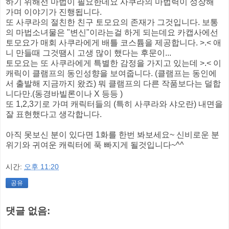
하기 위해선 마법이 필요한데요 사쿠라의 마법력이 성장해
가며 이야기가 진행됩니다.
또 사쿠라의 절친한 친구 토모요의 존재가 그것입니다. 보통
의 마법소녀물은 "변신"이라는걸 하게 되는데요 카캡사에선
토모요가 매회 사쿠라에게 배틀 코스튬을 제공합니다. >.< 애
니 만들때 그것땜시 고생 많이 했다는 후문이...
토모요는 또 사쿠라에게 특별한 감정을 가지고 있는데 >.< 이
캐릭이 클램프의 동인성향을 보여줍니다. (클램프는 동인에
서 출발해 지금까지 왔죠) 뭐 클램프의 다른 작품보다는 덜합
니다만.(동경바빌론이나 X 등등 )
또 1,2,3기로 가며 캐릭터들의 (특히 사쿠라와 샤오란) 내면을
잘 표현했다고 생각합니다.
아직 못보신 분이 있다면 1화를 한번 봐보세요~ 신비로운 분
위기와 귀여운 캐릭터에 푹 빠지게 될것입니다~^^
시간:
오후 11:20
공유
댓글 없음: