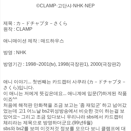
©CLAMP·고단샤·NHK·NEP
제목 : カ－ドチャプタ－さくら
원작 : CLAMP
애니매이션 제작 : 매드하우스
방영 : NHK
방영기간 : 1998~2001(tv), 1998(극장판1), 2000(극장판2)
애니 이야기... 첫번째는 카드캡터 사쿠라 (カ－ドチャプタ－
さくら)입니다.
이 애니는 저에게 뜻깊은데요... 애니계에 입문(?)하게된 작품
이죠^^
처음에 해적판 만화책을 조금 보고는 '좀 재밌군' 하고 넘어갔
었는데 고1 어느날 bs2위성방송에서 비슷한 것이 하는걸 보
았어요~ 그리고 조금 있다보니 우리나라 sbs에서 카드캡터
체리라는 제목으로 방영하더군요.(99년6월)
sbs와 bs2를 보며 이것저것 정보를 모으다 보니 클램프에 대