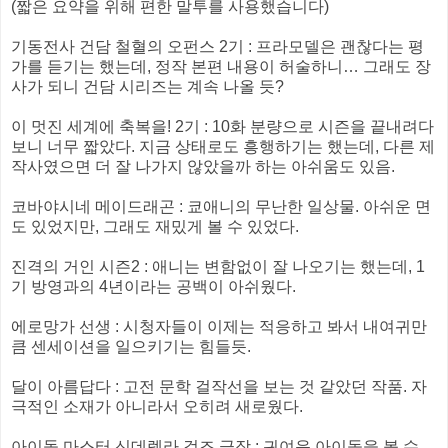
(짧은 요약을 위해 편한 말투를 사용했습니다)
기동전사 건담 철혈의 오펀스 2기 : 프라모델은 괜찮다는 평
가를 듣기는 했는데, 정작 본편 내용이 허술하니… 그래도 장
사가 되니 건담 시리즈는 계속 나올 듯?
이 멋진 세계에 축복을! 2기 : 10화 분량으로 시즌을 끝내려다
보니 너무 짧았다. 지금 상태로도 흥행하기는 했는데, 다른 제
작사였으면 더 잘 나가지 않았을까 하는 아쉬움도 있음.
코바야시네 메이드래곤 : 쿄애니의 무난한 일상물. 아쉬운 면
도 있었지만, 그래도 재밌게 볼 수 있었다.
진격의 거인 시즌2 : 애니는 변함없이 잘 나오기는 했는데, 1
기 방영과의 4년이라는 공백이 아쉬웠다.
에로망가 선생 : 시청자들이 이제는 적응하고 봐서 내여귀만
큼 센세이션을 일으키기는 힘들듯.
달이 아름답다 : 고전 문학 걸작선을 보는 것 같았던 작품. 자
극적인 소재가 아니라서 오히려 새로웠다.
아이돌 마스터 신데렐라 걸즈 극장 : 귀여운 아이돌을 볼 수