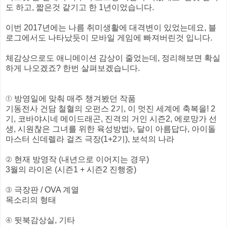
도 하고, 짧은것 같기고 한 1년이었습니다.
이번 2017년에는 나름 취미생활에 대격변이 있었는데요, 블
로그에서도 나타났듯이 모바일 게임에 빠져버린것 입니다.
체감상으로도 애니메이션 감상이 줄었는데, 정리해보면 확실
하게 나오겠죠? 한번 살펴보겠습니다.
① 방영일에 맞춰 매주 챙겨봤던 작품
기동전사 건담 철혈의 오펀스 2기, 이 멋진 세계에 축복을! 2
기, 코바야시네 메이드래곤, 진격의 거인 시즌2, 에로망가 선
생, 시원찮은 그녀를 위한 육성방법♭, 달이 아름답다, 아이돌
마스터 신데렐라 걸즈 극장(1+2기), 보석의 나라
② 현재 방영작 (내년으로 이어지는 경우)
3월의 라이온 (시즌1 + 시즌2 진행중)
③ 극장판 / OVA 계열
목소리의 형태
④ 뒷북감상실, 기타