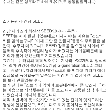
수녀는 같은 성우라고 하네요.(이것도 공통점일까나...)
2. 기동전사 건담 SEED
건담 시리즈의 최신작 SEED입니다~ 두둥~
SEED는 이미 완결되었는데요 이제서야 본 이유는 "건담의
씨를 말리는구나!" "이제 그만 좀 만들지"등등의 주워들은 불
만과, 후쿠다 미츠오씨가 SEED 감독을 맡으면서 사이버 포
뮬러의 후속작이 저멀리 날아가 버렸다는 아쉬움때문에 볼
기회가 많이 있었는데도 기피했었습니다.
그런데... 뉴타입의 팍팍 밀어주는 기사와, PS2게임의 정식발
매, 얼마 안있어 출시될 SD건담 G-generation SEED, 그리
고... 슈로대 3차알파에서 메인 스트리를 꿰차고 키라가 에이
스급으로 등장할듯한 알수없는 예감(이게 결정적)이 SEED
를 보게 만들었습니다.
보기 전에는 "스토리나 익혀야 로봇대전에서 좀 낫겠지..." 하
는 마음으로 시작했는데 1화를 보고 나서 잘못된 생각이라고
느꼈습니다. 이녀석 물건입니다.
아직 초반밖에 못보았지만 스피드 있는 전개와 멋지구리한
영상이 인상깊었고, 무엇보다도 제가 좋아하는 무한의 리바
이어스의 흔적이 있어 좋았습니다. 나중에 알아보니 선라이