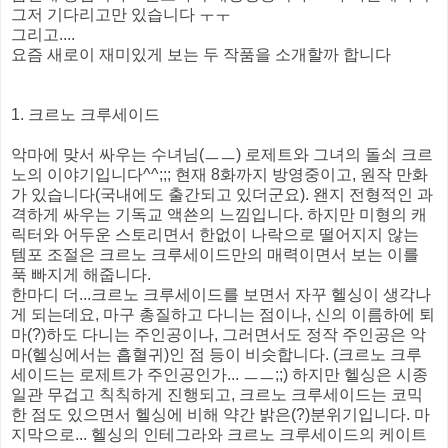
그저 기다리고만 있습니다 ㅜㅜ
그리고....
요즘 새로이 재미있게 보는 두 작품을 소개할까 합니다
1. 크르노 크루세이드
악마에 맞서 싸우는 수녀님(ㅡㅡ) 로제트와 그녀의 돌쇠 크르
노의 이야기입니다^^;;; 현재 8화까지 방영중이고, 원작 만화
가 있습니다(국내에도 출간되고 있더군요). 왠지 전형적인 과
격하게 싸우는 기독교 액쑌의 느낌입니다. 하지만 미형의 캐
릭터와 어두운 스토리면서 한없이 나락으로 떨어지지 않는
템포 조절은 크르노 크루세이드만의 매력이면서 보는 이를
푹 빠지게 해줍니다.
한마디 더...크르노 크루세이드를 보면서 자꾸 헬싱이 생각나
게 되는데요, 마구 총질하고 다니는 점이나, 신의 이름하에 퇴
마(?)하도 다니는 주인공이나, 그러면서도 정작 주인공은 악
마(헬싱에서는 흡혈귀)인 점 등이 비슷합니다. (크르노 크루
세이드는 로제트가 주인공인가... ㅡㅡ;;) 하지만 헬싱은 시종
일관 무겁고 칙칙하게 진행되고, 크르노 크루세이드는 코믹
한 점도 있으면서 헬싱에 비해 약간 밝은(?)분위기입니다. 마
지막으로... 헬싱의 인테그라와 크르노 크루세이드의 케이트