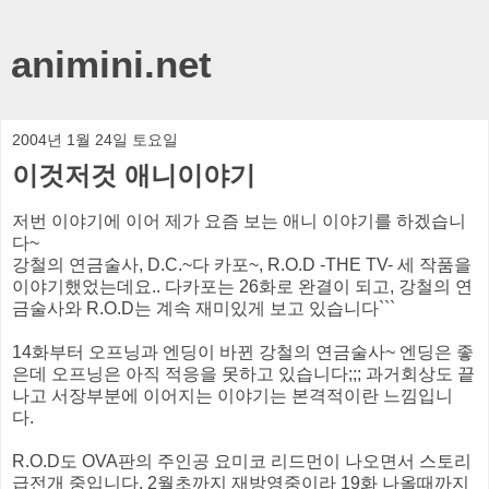
animini.net
2004년 1월 24일 토요일
이것저것 애니이야기
저번 이야기에 이어 제가 요즘 보는 애니 이야기를 하겠습니
다~
강철의 연금술사, D.C.~다 카포~, R.O.D -THE TV- 세 작품을
이야기했었는데요.. 다카포는 26화로 완결이 되고, 강철의 연
금술사와 R.O.D는 계속 재미있게 보고 있습니다```
14화부터 오프닝과 엔딩이 바뀐 강철의 연금술사~ 엔딩은 좋
은데 오프닝은 아직 적응을 못하고 있습니다;;; 과거회상도 끝
나고 서장부분에 이어지는 이야기는 본격적이란 느낌입니
다.
R.O.D도 OVA판의 주인공 요미코 리드먼이 나오면서 스토리
급전개 중입니다. 2월초까지 재방영중이라 19화 나올때까지