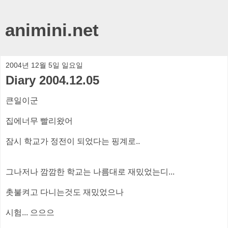
animini.net
2004년 12월 5일 일요일
Diary 2004.12.05
큰일이군
집에너무 빨리왔어
잠시 학교가 정전이 되었다는 핑계로..
그나저나 깜깜한 학교는 나름대로 재밌었는디...
촛불켜고 다니는것도 재밌었으나
시험... 으으으