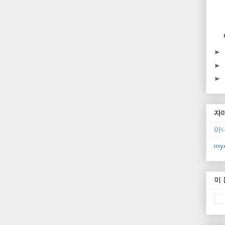
►
►
►
자
아
myA
이