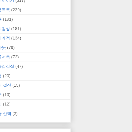
니이야기
(317)
름목록
(229)
융
(191)
니감상
(181)
자계정
(134)
카웃
(79)
금저축
(72)
북감상실
(47)
행
(20)
니 결산
(15)
구
(13)
연
(12)
금 산책
(2)