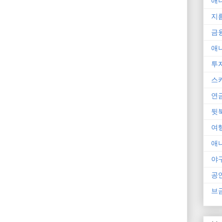
애
지
금
애
투
스
연
뒷
여
애
야
공
브