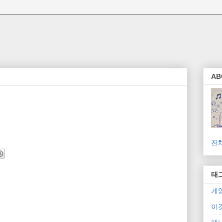
AB
전
태
게
이