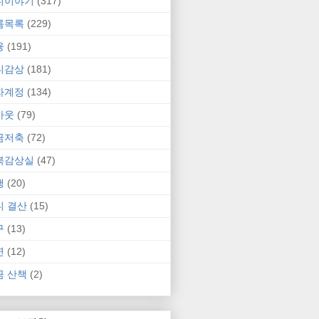
니이야기
(317)
름목록
(229)
융
(191)
니감상
(181)
자계정
(134)
카웃
(79)
금저축
(72)
북감상실
(47)
행
(20)
니 결산
(15)
구
(13)
연
(12)
금 산책
(2)