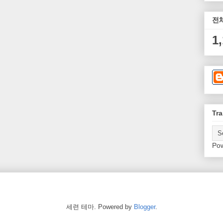
전
1
Tra
Po
세련 테마. Powered by
Blogger
.