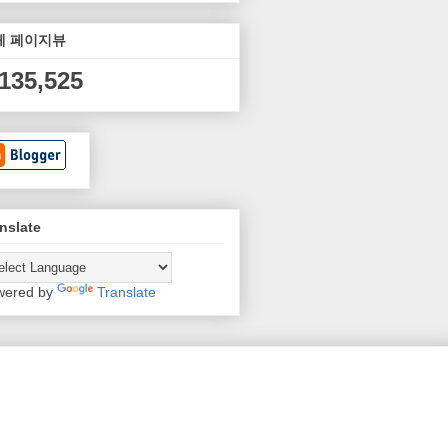
체 페이지뷰
,135,525
nslate
wered by
Translate