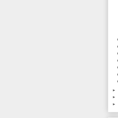
►
►
►