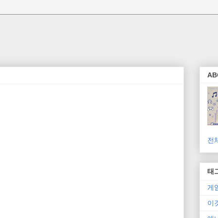
AB
전
태
게
이