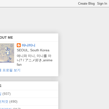
OUT ME
아니미니
SEOUL, South Korea
애니와 미니, 미니를 아
니? / アニメ好き,anime
fan
체 프로필 보기
그
임
(937)
것저것
(490)