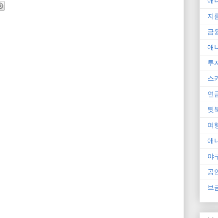
애
지
금
애
투
스
연
뒷
여
애
야
공
브