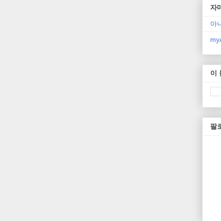
자
아
myA
이
팔