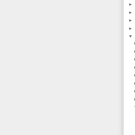
►
►
►
►
▼