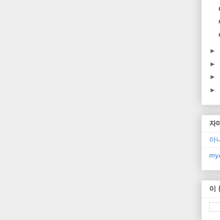
►
►
►
►
자
아
myA
이