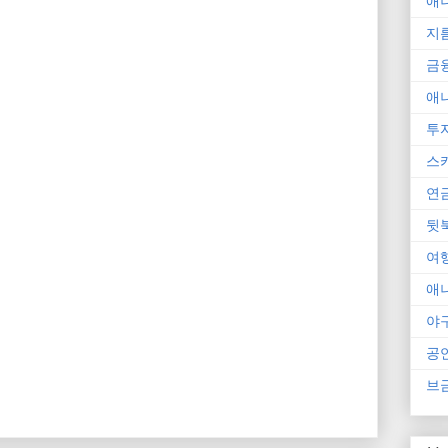
애
지
금
애
투
스
연
뒷
여
애
야
공
브