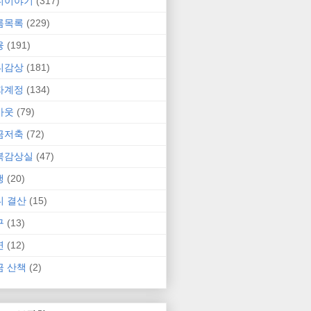
니이야기
(317)
름목록
(229)
융
(191)
니감상
(181)
자계정
(134)
카웃
(79)
금저축
(72)
북감상실
(47)
행
(20)
니 결산
(15)
구
(13)
연
(12)
금 산책
(2)