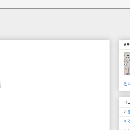
AB
전
태
게
이