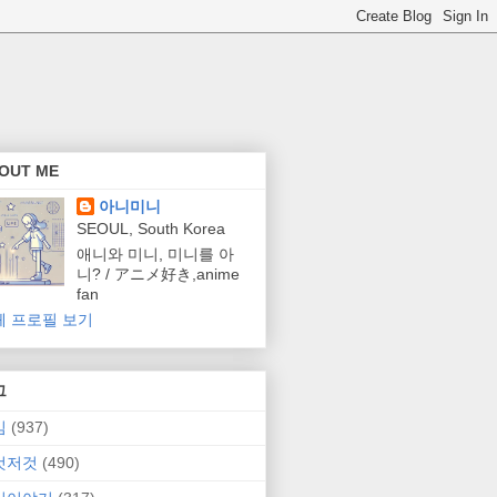
OUT ME
아니미니
SEOUL, South Korea
애니와 미니, 미니를 아
니? / アニメ好き,anime
fan
체 프로필 보기
그
임
(937)
것저것
(490)