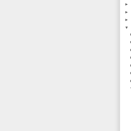
►
►
►
▼