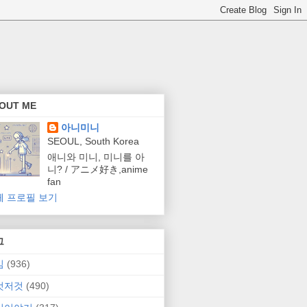
OUT ME
아니미니
SEOUL, South Korea
애니와 미니, 미니를 아
니? / アニメ好き,anime
fan
체 프로필 보기
그
임
(936)
것저것
(490)