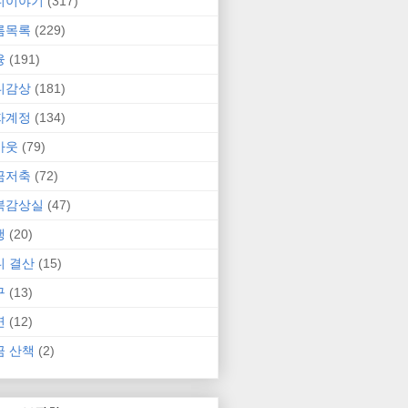
니이야기
(317)
름목록
(229)
융
(191)
니감상
(181)
자계정
(134)
카웃
(79)
금저축
(72)
북감상실
(47)
행
(20)
니 결산
(15)
구
(13)
연
(12)
금 산책
(2)