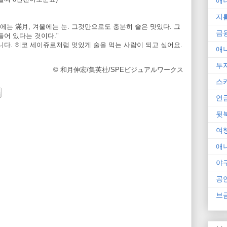
애
지
가을에는 滿月, 겨울에는 눈. 그것만으로도 충분히 술은 맛있다. 그
금
들어 있다는 것이다."
니다. 히코 세이쥬로처럼 멋있게 술을 먹는 사람이 되고 싶어요.
애
투
© 和月伸宏/集英社/SPEビジュアルワークス
스
연
뒷
여
애
야
공
브