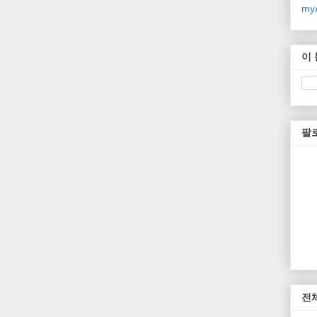
myA
이
팔
전