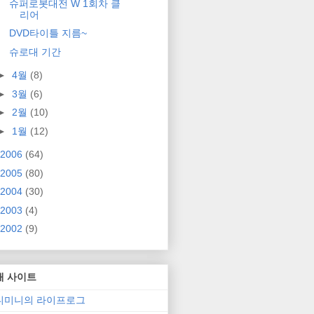
슈퍼로봇대전 W 1회차 클
리어
DVD타이틀 지름~
슈로대 기간
►
4월
(8)
►
3월
(6)
►
2월
(10)
►
1월
(12)
2006
(64)
2005
(80)
2004
(30)
2003
(4)
2002
(9)
매 사이트
니미니의 라이프로그