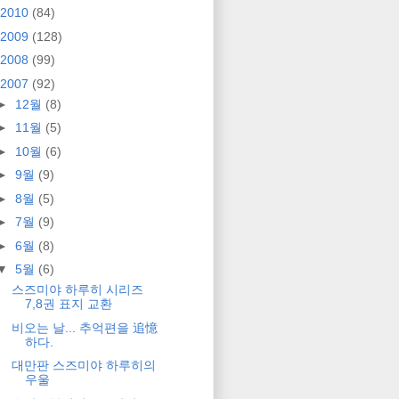
2010
(84)
2009
(128)
2008
(99)
2007
(92)
►
12월
(8)
►
11월
(5)
►
10월
(6)
►
9월
(9)
►
8월
(5)
►
7월
(9)
►
6월
(8)
▼
5월
(6)
스즈미야 하루히 시리즈
7,8권 표지 교환
비오는 날... 추억편을 追憶
하다.
대만판 스즈미야 하루히의
우울