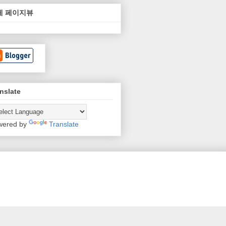
체 페이지뷰
nslate
wered by
Translate