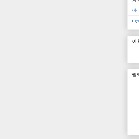
아
myA
이
팔