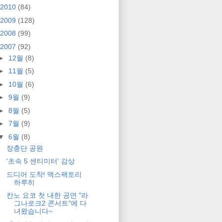
2010
(84)
2009
(128)
2008
(99)
2007
(92)
►
12월
(8)
►
11월
(5)
►
10월
(6)
►
9월
(9)
►
8월
(5)
►
7월
(9)
▼
6월
(8)
장충단 공원
'초속 5 센티미터' 감상
드디어 도착! 맥스팩토리
하루히
칸노 요코 첫 내한 공연 "라
그나로크2 콘서트"에 다
녀왔습니다~