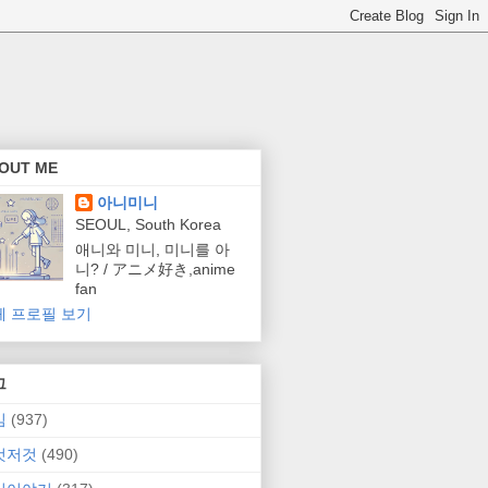
OUT ME
아니미니
SEOUL, South Korea
애니와 미니, 미니를 아
니? / アニメ好き,anime
fan
체 프로필 보기
그
임
(937)
것저것
(490)