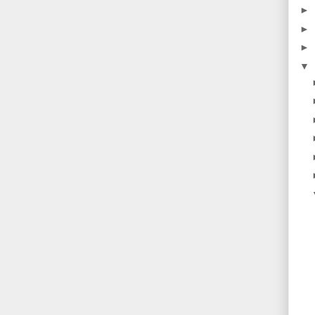
►
►
►
▼