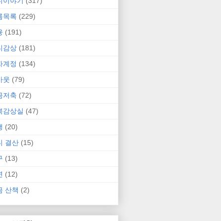
니이야기
(317)
름목록
(229)
융
(191)
니감상
(181)
자계정
(134)
카웃
(79)
금저축
(72)
북감상실
(47)
행
(20)
니 결산
(15)
구
(13)
연
(12)
금 산책
(2)