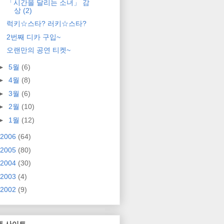
「시간을 달리는 소녀」 감
상 (2)
럭키☆스타? 러키☆스타?
2번째 디카 구입~
오랜만의 공연 티켓~
►
5월
(6)
►
4월
(8)
►
3월
(6)
►
2월
(10)
►
1월
(12)
2006
(64)
2005
(80)
2004
(30)
2003
(4)
2002
(9)
매 사이트