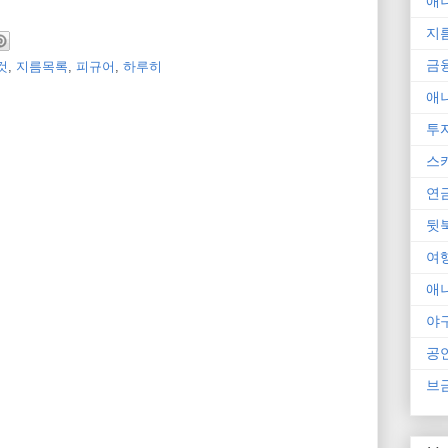
애
지
금
것
,
지름목록
,
피규어
,
하루히
애
투
스
연
뒷
여
애
야
공
브