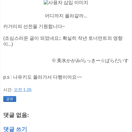
어디까지 올라갈까...
카가미의 선전을 기원합니다~
(조심스러운 글이 되었네요;; 확실히 작년 토너먼트의 영향
이...)
© 美水かがみ/らっきー☆ぱらだいす
p.s : 나유키도 올라가서 다행이어요~~
시간:
오전 1:26
공유
댓글 없음:
댓글 쓰기