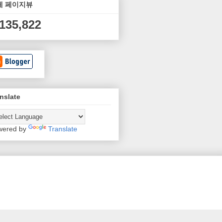
체 페이지뷰
,135,822
nslate
wered by
Translate