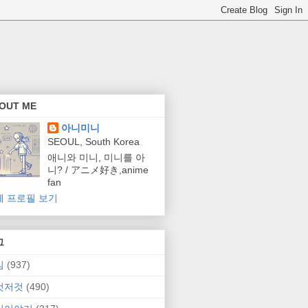
OUT ME
아니미니
SEOUL, South Korea
애니와 미니, 미니를 아
니? / アニメ好き,anime
fan
체 프로필 보기
그
임
(937)
것저것
(490)