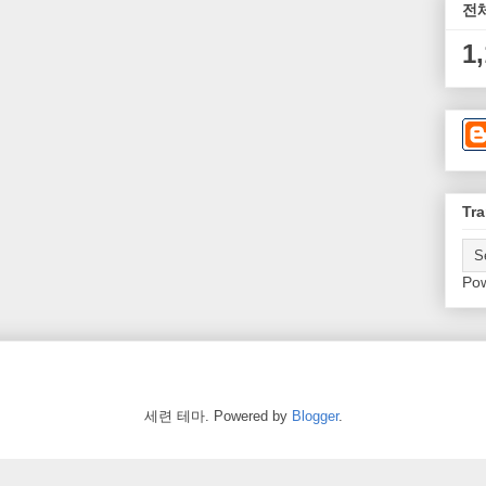
전
1
Tra
Po
세련 테마. Powered by
Blogger
.