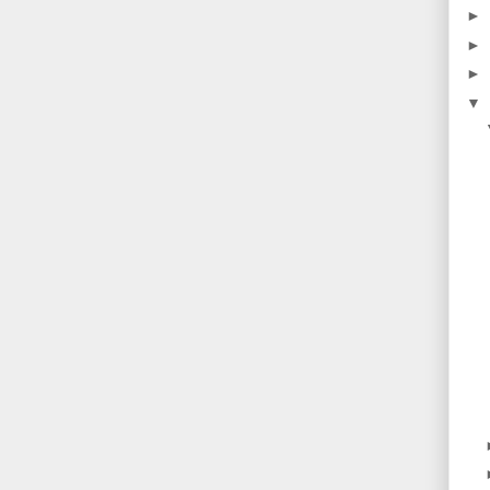
►
►
►
▼