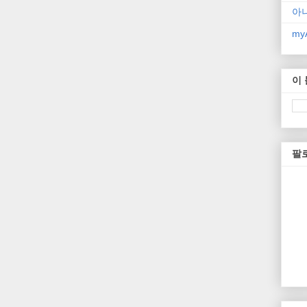
아
myA
이
팔