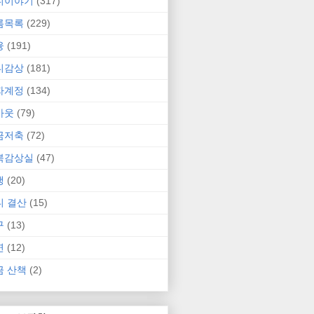
니이야기
(317)
름목록
(229)
융
(191)
니감상
(181)
자계정
(134)
카웃
(79)
금저축
(72)
북감상실
(47)
행
(20)
니 결산
(15)
구
(13)
연
(12)
금 산책
(2)