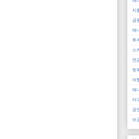
애
지
금
애
투
스
연
뒷
여
애
야
공
브