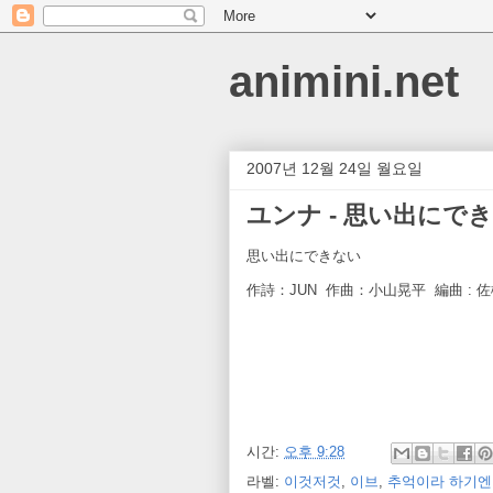
animini.net
2007년 12월 24일 월요일
ユンナ - 思い出にで
思い出にできない
作詩：JUN 作曲：小山晃平 編曲 : 
시간:
오후 9:28
라벨:
이것저것
,
이브
,
추억이라 하기엔