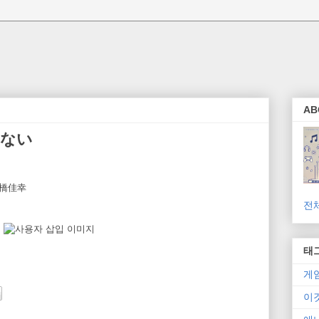
AB
きない
佐橋佳幸
전
태
게
이