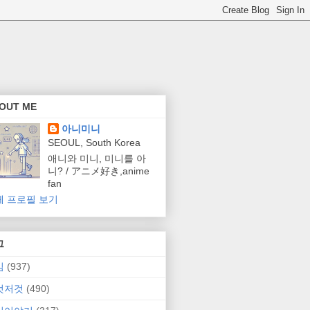
OUT ME
아니미니
SEOUL, South Korea
애니와 미니, 미니를 아
니? / アニメ好き,anime
fan
체 프로필 보기
그
임
(937)
것저것
(490)