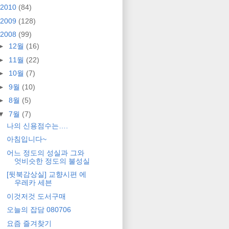
2010
(84)
2009
(128)
2008
(99)
►
12월
(16)
►
11월
(22)
►
10월
(7)
►
9월
(10)
►
8월
(5)
▼
7월
(7)
나의 신용점수는….
아침입니다~
어느 정도의 성실과 그와
엇비슷한 정도의 불성실
[뒷북감상실] 교향시편 에
우레카 세븐
이것저것 도서구매
오늘의 잡담 080706
요즘 즐겨찾기