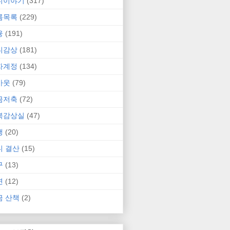
니이야기
(317)
름목록
(229)
융
(191)
니감상
(181)
자계정
(134)
카웃
(79)
금저축
(72)
북감상실
(47)
행
(20)
니 결산
(15)
구
(13)
연
(12)
금 산책
(2)