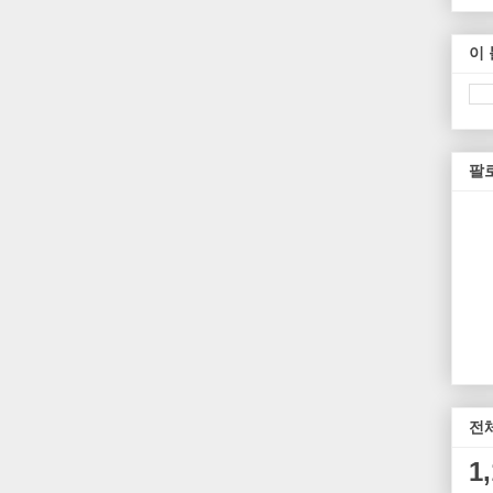
이
팔
전
1