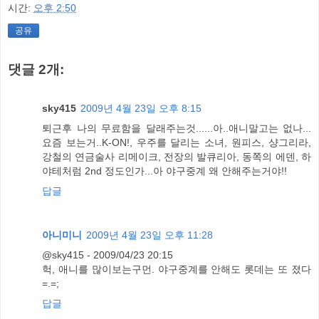
시간:
오후 2:50
공유
댓글 2개:
sky415
2009년 4월 23일 오후 8:15
퇴근후 나의 무료함을 달래주는것......아..애니말고는 없나...
요즘 보는거..K-ON!, 우주를 달리는 소녀, 원피스, 샹그리라,
강철의 연금술사 리메이크, 전장의 발큐리아, 동쪽의 에덴, 하
야테처럼 2nd 정도인가...아 야구중계 왜 안해주는거야!!
답글
아니미니
2009년 4월 23일 오후 11:28
@sky415 - 2009/04/23 20:15
헉, 애니를 많이보는구먼. 야구중계를 안해도 롯데는 또 졌다
=.=;
답글