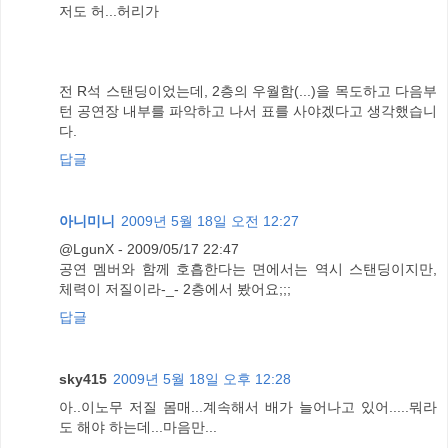
저도 허...허리가
전 R석 스탠딩이었는데, 2층의 우월함(...)을 목도하고 다음부
턴 공연장 내부를 파악하고 나서 표를 사야겠다고 생각했습니
다.
답글
아니미니
2009년 5월 18일 오전 12:27
@LgunX - 2009/05/17 22:47
공연 멤버와 함께 호흡한다는 면에서는 역시 스탠딩이지만,
체력이 저질이라-_- 2층에서 봤어요;;;
답글
sky415
2009년 5월 18일 오후 12:28
아..이노무 저질 몸매...계속해서 배가 늘어나고 있어.....뭐라
도 해야 하는데...마음만...