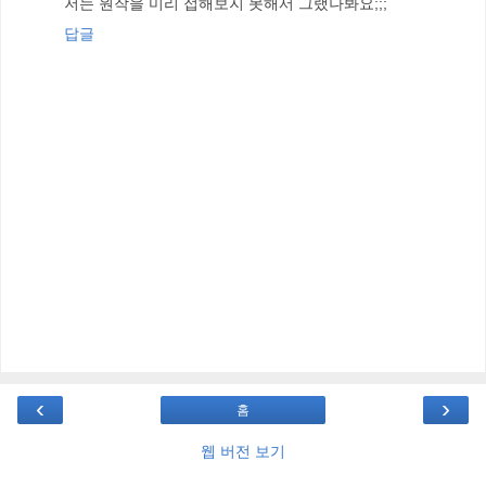
저는 원작을 미리 접해보지 못해서 그랬나봐요;;;
답글
‹
›
홈
웹 버전 보기