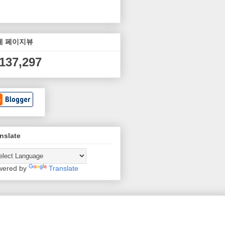
체 페이지뷰
,137,297
nslate
wered by
Translate