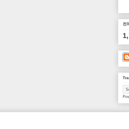
전
1
Tra
Po