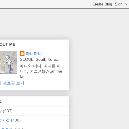
OUT ME
아니미니
SEOUL, South Korea
애니와 미니, 미니를 아
니? / アニメ好き,anime
fan
체 프로필 보기
그
임
(937)
것저것
(490)