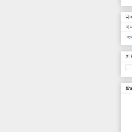
자
아
myA
이
팔