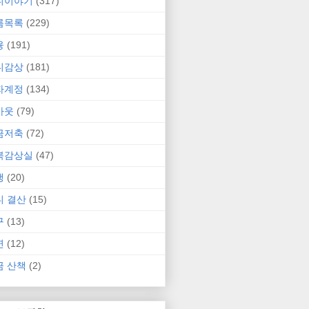
니이야기
(317)
름목록
(229)
융
(191)
니감상
(181)
자계정
(134)
카웃
(79)
금저축
(72)
북감상실
(47)
행
(20)
니 결산
(15)
구
(13)
연
(12)
금 산책
(2)