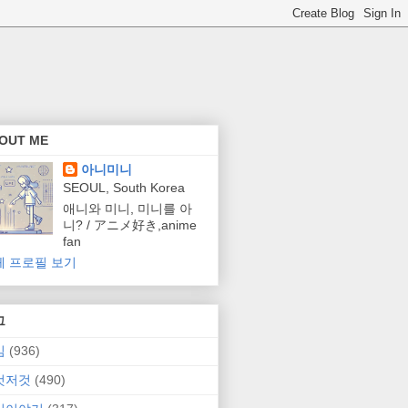
OUT ME
아니미니
SEOUL, South Korea
애니와 미니, 미니를 아
니? / アニメ好き,anime
fan
체 프로필 보기
그
임
(936)
것저것
(490)