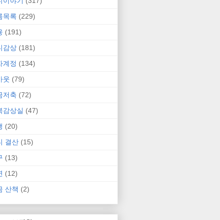
니이야기
(317)
름목록
(229)
융
(191)
니감상
(181)
자계정
(134)
카웃
(79)
금저축
(72)
북감상실
(47)
행
(20)
니 결산
(15)
구
(13)
연
(12)
금 산책
(2)