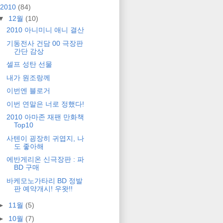
2010
(84)
▼
12월
(10)
2010 아니미니 애니 결산
기동전사 건담 00 극장판
간단 감상
셀프 성탄 선물
내가 원조랑께
이번엔 블로거
이번 연말은 너로 정했다!
2010 아마존 재팬 만화책
Top10
사텐이 굉장히 귀엽지, 나
도 좋아해
에반게리온 신극장판 : 파
BD 구매
바케모노가타리 BD 정발
판 예약개시! 우왓!!
►
11월
(5)
►
10월
(7)