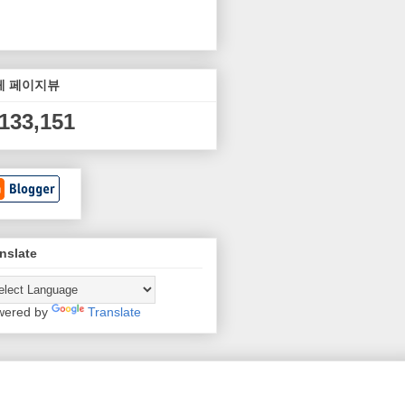
체 페이지뷰
,133,151
nslate
wered by
Translate