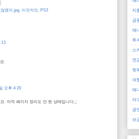
애
지
않겠지.jpg
,
이것저것
,
PS3
금
애
투
:13
스
연
요.
뒷
여
일 오후 4:20
애
야
. 아직 페이지 정리도 안 된 상태입니다;;;
공
브