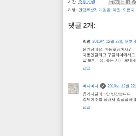
시간:
오후 3:59
라벨:
건담무쌍3
,
게임을_하면_외롭지_
댓글 2개:
익명
2010년 12월 22일 오후 4
옮겨졌네요. 자동포장이사?
자동연결되고 구글리더에서도
잘 보이네요. 좋은 시간 보내세
답글
아니미니
2010년 12월 22
@가나달아 : 앗 반갑습니다.
강제이주를 당해서 얼떨떨하네요
답글