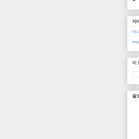
►
자
아
myA
이
팔