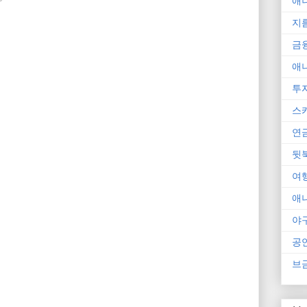
애
지
금
애
투
스
연
뒷
여
애
야
공
브