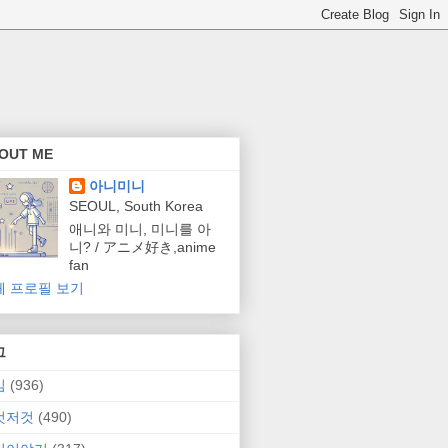
OUT ME
아니미니
SEOUL, South Korea
애니와 미니, 미니를 아
니? / アニメ好き,anime
fan
체 프로필 보기
그
임
(936)
것저것
(490)