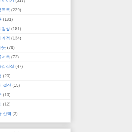
니이야기
(317)
름목록
(229)
융
(191)
니감상
(181)
자계정
(134)
카웃
(79)
금저축
(72)
북감상실
(47)
행
(20)
니 결산
(15)
구
(13)
연
(12)
금 산책
(2)