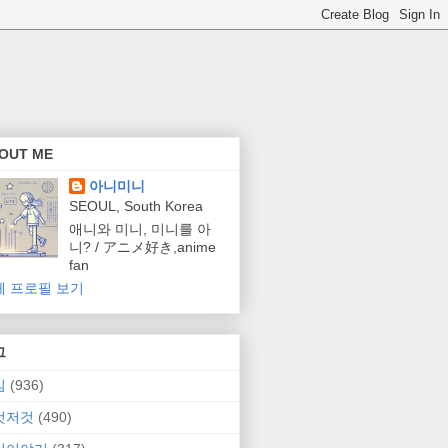
OUT ME
아니미니
SEOUL, South Korea
애니와 미니, 미니를 아
니? / アニメ好き,anime
fan
체 프로필 보기
그
임
(936)
것저것
(490)