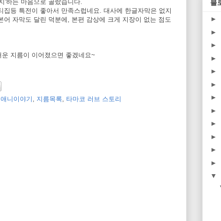
되지'하는 마음으로 골랐습니다.
블
콘티집등 특전이 좋아서 만족스럽네요. 대사에 한글자막은 없지
►
본어 자막도 달린 덕분에, 본편 감상에 크게 지장이 없는 점도
►
►
거운 지름이 이어졌으면 좋겠네요~
►
►
►
►
,
애니이야기
,
지름목록
,
타마코 러브 스토리
►
►
►
►
►
▼