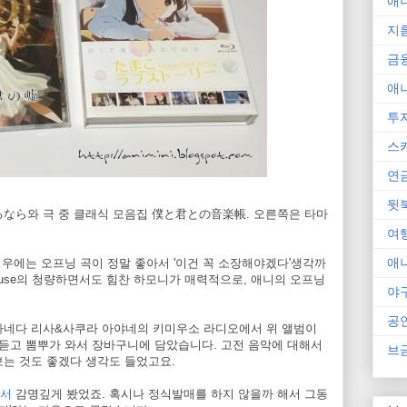
애
지
금
애
투
스
연
뒷
るなら와 극 중 클래식 모음집 僕と君との音楽帳. 오른쪽은 타마
여
애
경우에는 오프닝 곡이 정말 좋아서 '이건 꼭 소장해야겠다'생각까
House의 청량하면서도 힘찬 하모니가 매력적으로, 애니의 오프닝
야
공
타네다 리사&사쿠라 아야네의 키미우소 라디오에서 위 앨범이
 듣고 뽐뿌가 와서 장바구니에 담았습니다. 고전 음악에 대해서
브
보는 것도 좋겠다 생각도 들었고요.
에서
감명깊게 봤었죠. 혹시나 정식발매를 하지 않을까 해서 그동