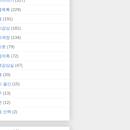
니이야기
(317)
름목록
(229)
융
(191)
니감상
(181)
자계정
(134)
카웃
(79)
금저축
(72)
북감상실
(47)
행
(20)
니 결산
(15)
구
(13)
연
(12)
금 산책
(2)