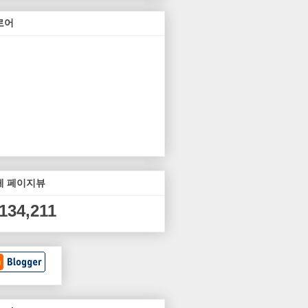
로어
체 페이지뷰
,134,211