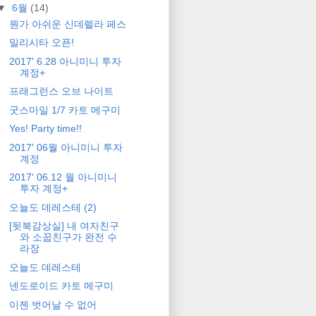
▼
6월
(14)
뭔가 아쉬운 신데렐라 페스
밀리시타 오픈!
2017' 6.28 아니미니 투자
계정+
프래그런스 오브 나이트
굿스마일 1/7 카토 메구미
Yes! Party time!!
2017' 06월 아니미니 투자
계정
2017' 06.12 월 아니미니
투자 계정+
오늘도 데레스테 (2)
[뒷북감상실] 내 여자친구
와 소꿉친구가 완전 수
라장
오늘도 데레스테
넨도로이드 카토 메구미
이젠 벗어날 수 없어