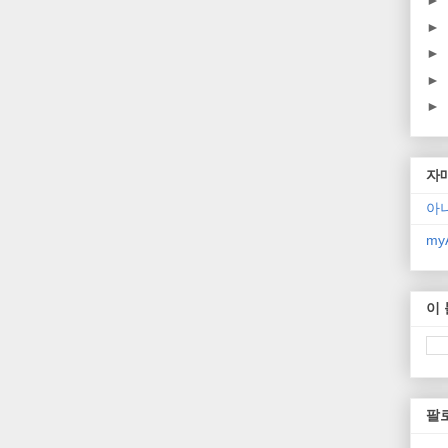
►
►
►
►
►
자
아
myA
이
팔