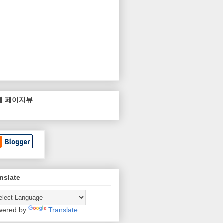
체 페이지뷰
nslate
wered by
Translate