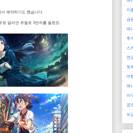
애
지
해서 예약하기도 했습니다.
금
 무료 밀러언 쥬엘로 3연차를 돌렸죠.
애
투
스
연
뒷
여
애
야
공
브