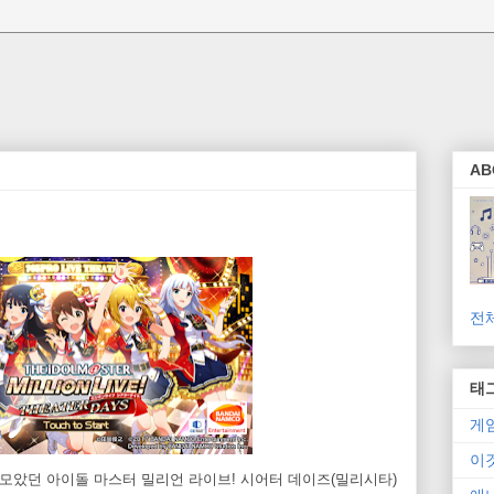
AB
전
태
게
이
 모았던 아이돌 마스터 밀리언 라이브! 시어터 데이즈(밀리시타)