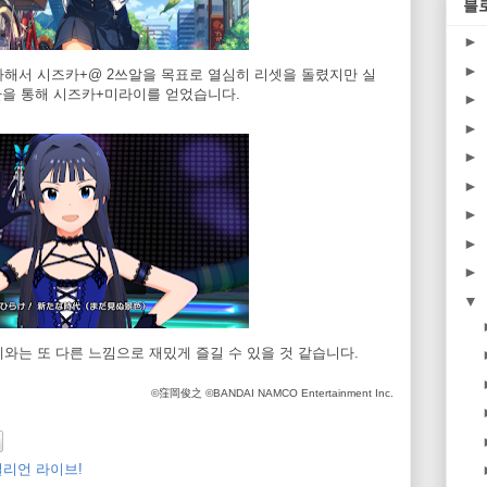
블
►
►
아해서 시즈카+@ 2쓰알을 목표로 열심히 리셋을 돌렸지만 실
환을 통해 시즈카+미라이를 얻었습니다.
►
►
►
►
►
►
►
▼
와는 또 다른 느낌으로 재밌게 즐길 수 있을 것 같습니다.
©窪岡俊之 ©BANDAI NAMCO Entertainment Inc.
밀리언 라이브!