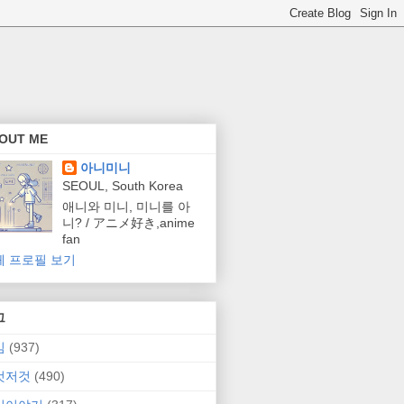
OUT ME
아니미니
SEOUL, South Korea
애니와 미니, 미니를 아
니? / アニメ好き,anime
fan
체 프로필 보기
그
임
(937)
것저것
(490)