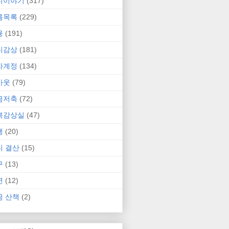
니이야기
(317)
름목록
(229)
융
(191)
니감상
(181)
자계정
(134)
카웃
(79)
금저축
(72)
북감상실
(47)
행
(20)
니 결산
(15)
구
(13)
연
(12)
금 산책
(2)