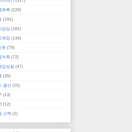
니이야기
(317)
름목록
(229)
융
(191)
니감상
(181)
자계정
(134)
카웃
(79)
금저축
(72)
북감상실
(47)
행
(20)
니 결산
(15)
구
(13)
연
(12)
금 산책
(2)