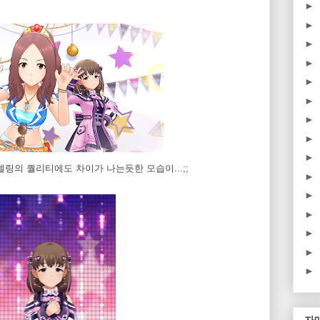
►
►
►
►
►
►
►
►
►
링의 퀄리티에도 차이가 나는듯한 모습이...;;
►
►
►
►
►
►
자