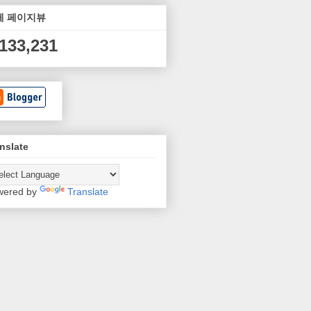
체 페이지뷰
,133,231
nslate
wered by
Translate