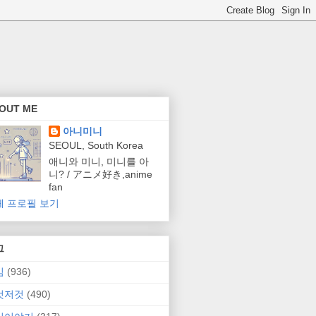
OUT ME
아니미니
SEOUL, South Korea
애니와 미니, 미니를 아
니? / アニメ好き,anime
fan
체 프로필 보기
그
임
(936)
것저것
(490)