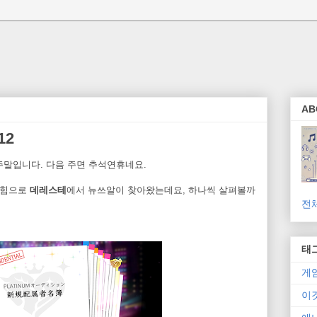
AB
12
주말입니다. 다음 주면 추석연휴네요.
 힘으로
데레스테
에서 뉴쓰알이 찾아왔는데요, 하나씩 살펴볼까
전
태
게
이