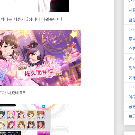
애
지
 반짝이는 서류가 2장이나 나왔습니다!
금
애
투
스
연
뒷
여
애
드가 나왔네요!!
야
공
브