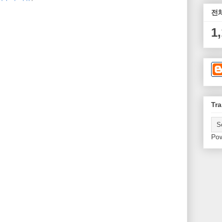
전
1
Tra
Po