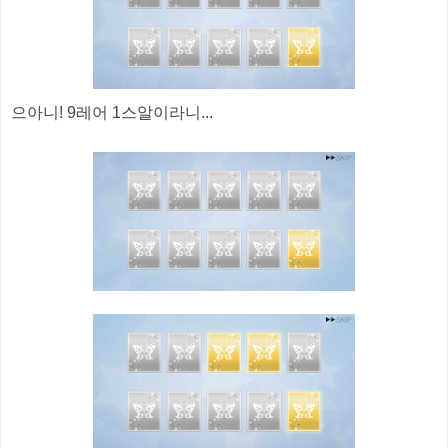
으아니! 9레어 1스알이라니...