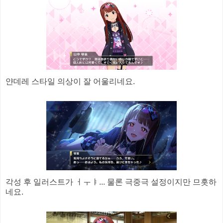
얀데레 스타일 의상이 잘 어울리네요.
각성 후 일러스트가 ㅓㅜㅑ... 물론 극중극 설정이지만 므흣하
네요.