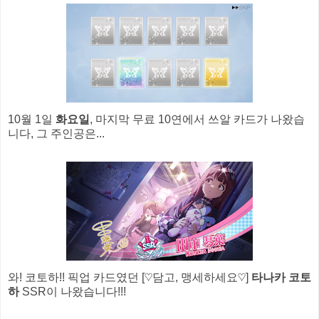
10월 1일
화요일
, 마지막 무료 10연에서 쓰알 카드가 나왔습
니다, 그 주인공은...
와! 코토하!! 픽업 카드였던 [♡담고, 맹세하세요♡]
타나카 코토
하
SSR이 나왔습니다!!!