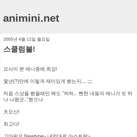
animini.net
2005년 4월 11일 월요일
스쿨럼블!
요사이 본 애니중에 최강!
몇년(?)만에 이렇게 재미있게 봤는지.... ;;;;
처음 스샸을 봤을때만 해도 "허허... 뻔한 내용의 애니가 또 하
나 나왔군.."했으나
大오산!
최고다!
고마워요 Newtype~ 내멋대로 아스트랄~