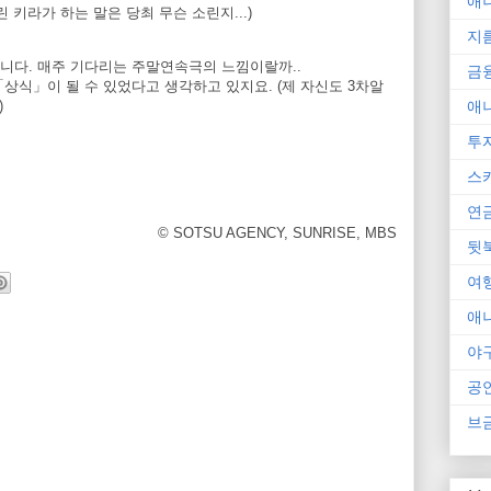
애
 키라가 하는 말은 당최 무슨 소린지...)
지
니다. 매주 기다리는 주말연속극의 느낌이랄까..
금
상식」이 될 수 있었다고 생각하고 있지요. (제 자신도 3차알
애
)
투
스
연
© SOTSU AGENCY, SUNRISE, MBS
뒷
여
애
야
공
브