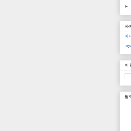
►
자
아
myA
이
팔