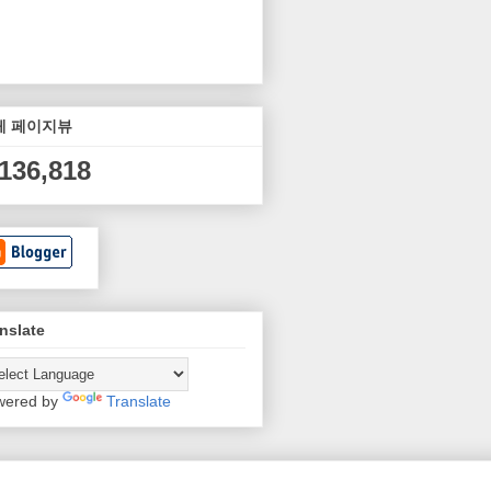
체 페이지뷰
,136,818
nslate
wered by
Translate