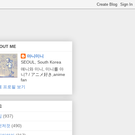
OUT ME
아니미니
SEOUL, South Korea
애니와 미니, 미니를 아
니? / アニメ好き,anime
fan
체 프로필 보기
그
임
(937)
것저것
(490)