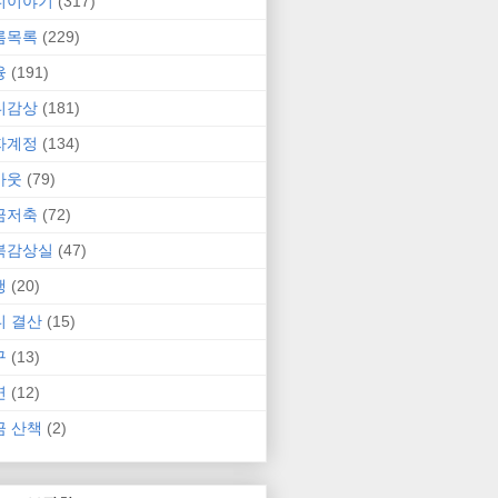
니이야기
(317)
름목록
(229)
융
(191)
니감상
(181)
자계정
(134)
카웃
(79)
금저축
(72)
북감상실
(47)
행
(20)
니 결산
(15)
구
(13)
연
(12)
금 산책
(2)