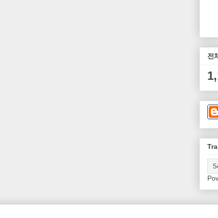
전
1
Tra
Po