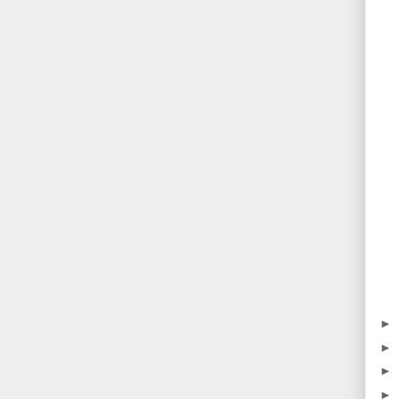
►
►
►
►