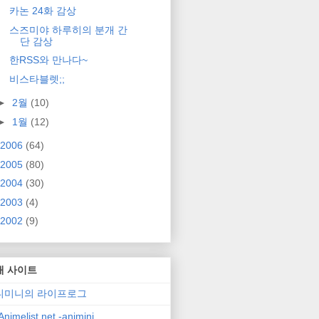
카논 24화 감상
스즈미야 하루히의 분개 간
단 감상
한RSS와 만나다~
비스타블렛;;
►
2월
(10)
►
1월
(12)
2006
(64)
2005
(80)
2004
(30)
2003
(4)
2002
(9)
매 사이트
니미니의 라이프로그
nimelist.net -animini