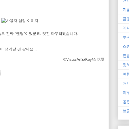
애
지
금
애
도 진짜 "엔딩"이었군요. 멋진 마무리였습니다.
투
스
 생각날 것 같네요...
연
©VisualArt's/Key/百花屋
뒷
여
애
야
공
브