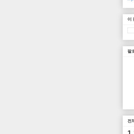
이
팔
전
1