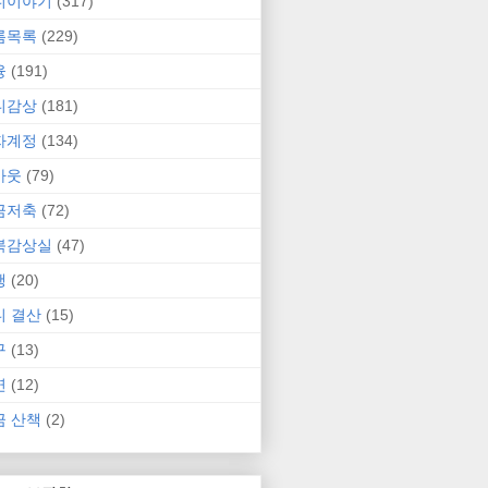
니이야기
(317)
름목록
(229)
융
(191)
니감상
(181)
자계정
(134)
카웃
(79)
금저축
(72)
북감상실
(47)
행
(20)
니 결산
(15)
구
(13)
연
(12)
금 산책
(2)