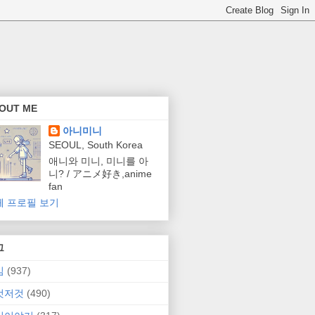
OUT ME
아니미니
SEOUL, South Korea
애니와 미니, 미니를 아
니? / アニメ好き,anime
fan
체 프로필 보기
그
임
(937)
것저것
(490)