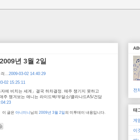
AB
009년 3월 2일
우걱…
2009-03-02 14:40:29
3-02 15:25:11
전
자에 비치는 세계」결국 하차결정. 매주 챙기지 못하고
 매주 챙겨보는 애니는 라이드백/우달소/클라나드AS/건담
:04:23
태
이 글은
아니미니
님의
2009년 3월 2일
의 미투데이 내용입니다.
게
이