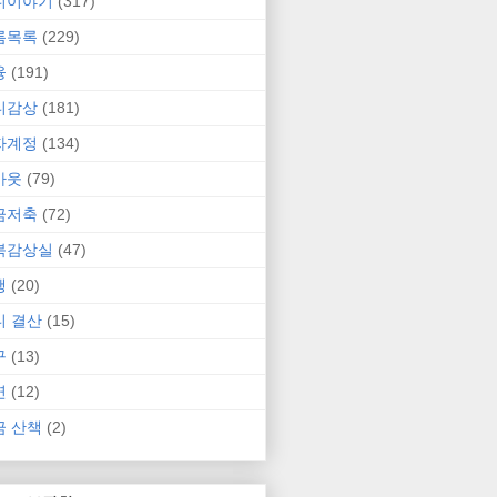
니이야기
(317)
름목록
(229)
융
(191)
니감상
(181)
자계정
(134)
카웃
(79)
금저축
(72)
북감상실
(47)
행
(20)
니 결산
(15)
구
(13)
연
(12)
금 산책
(2)