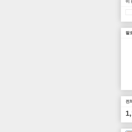
이
팔
전
1