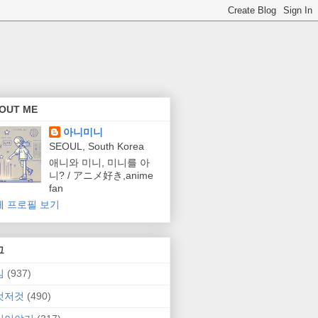
OUT ME
아니미니
SEOUL, South Korea
애니와 미니, 미니를 아
니? / アニメ好き,anime
fan
체 프로필 보기
그
임
(937)
것저것
(490)