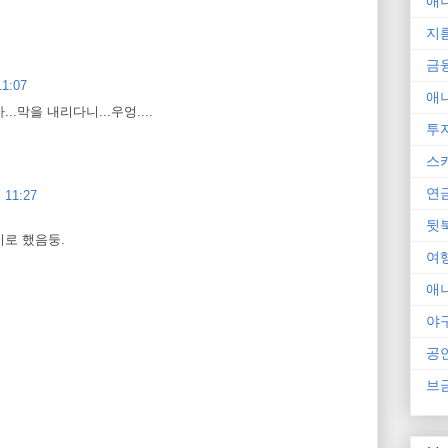
애
지
금
1:07
애
.막을 내리다니...우엉....
투
스
연
11:27
뒷
로 했음둥.
여
애
야
공
브