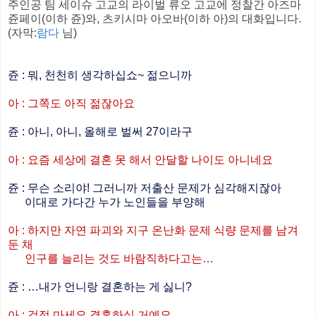
주인공 팀 세이슈 고교의 라이벌 류오 고교에 정찰간 아즈마
쥰페이(이하 쥰)와, 츠키시마 아오바(이하 아)의 대화입니다.
(자막:
람다
님)
쥰 : 뭐, 천천히 생각하십쇼~ 젊으니까
아 : 그쪽도 아직 젊잖아요
쥰 : 아니, 아니, 올해로 벌써 27이라구
아 : 요즘 세상에 결혼 못 해서 안달할 나이도 아니네요
쥰 : 무슨 소리야! 그러니까 저출산 문제가 심각해지잖아
이대로 가다간 누가 노인들을 부양해
아 : 하지만 자연 파괴와 지구 온난화 문제 식량 문제를 남겨
둔 채
인구를 늘리는 것도 바람직하다고는…
쥰 : …내가 언니랑 결혼하는 게 싫니?
아 : 걱정 마세요 결혼하실 거예요