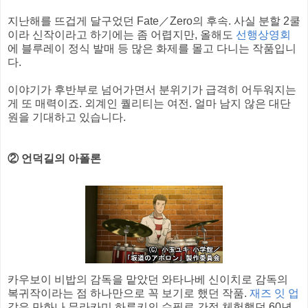
지난해를 뜨겁게 달구었던 Fate／Zero의 후속. 사실 분할 2쿨
이라 신작이라고 하기에는 좀 어렵지만, 올해도
선행상영회
에 블루레이 정식 발매 등 많은 화제를 몰고 다니는 작품입니
다.
이야기가 후반부로 넘어가면서 분위기가 급격히 어두워지는
게 또 매력이죠. 외계인 퀄리티는 여전. 얼마 남지 않은 대단
원을 기대하고 있습니다.
② 언덕길의 아폴론
카우보이 비밥의 감독을 맡았던 와타나베 신이치로 감독의
복귀작이라는 점 하나만으로 꼭 보기로 했던 작품.
재즈 잇 업
같은 만화나 무라카미 하루키의 수필로 간접 체험했던 60년