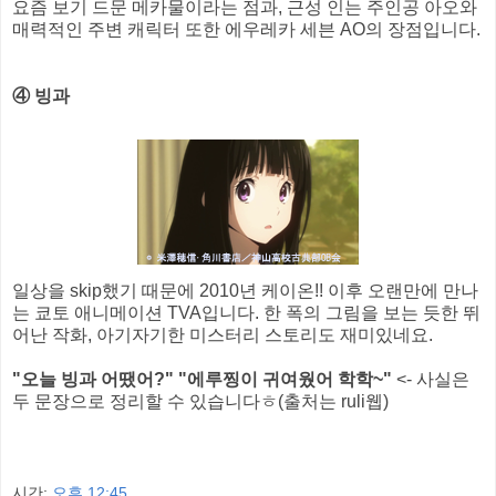
요즘 보기 드문 메카물이라는 점과, 근성 인는 주인공 아오와
매력적인 주변 캐릭터 또한 에우레카 세븐 AO의 장점입니다.
④ 빙과
일상을 skip했기 때문에 2010년 케이온!! 이후 오랜만에 만나
는 쿄토 애니메이션 TVA입니다. 한 폭의 그림을 보는 듯한 뛰
어난 작화, 아기자기한 미스터리 스토리도 재미있네요.
"오늘 빙과 어땠어?" "에루찡이 귀여웠어 학학~"
<- 사실은
두 문장으로 정리할 수 있습니다ㅎ(출처는 ruli웹)
시간:
오후 12:45