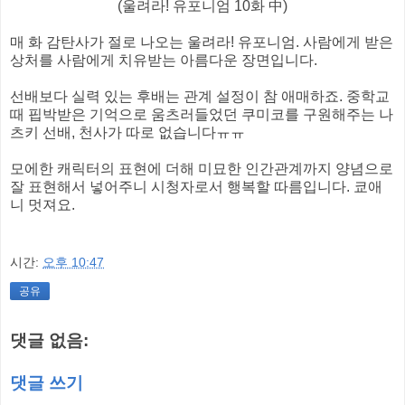
(울려라! 유포니엄 10화 中)
매 화 감탄사가 절로 나오는 울려라! 유포니엄. 사람에게 받은
상처를 사람에게 치유받는 아름다운 장면입니다.
선배보다 실력 있는 후배는 관계 설정이 참 애매하죠. 중학교
때 핍박받은 기억으로 움츠러들었던 쿠미코를 구원해주는 나
츠키 선배, 천사가 따로 없습니다ㅠㅠ
모에한 캐릭터의 표현에 더해 미묘한 인간관계까지 양념으로
잘 표현해서 넣어주니 시청자로서 행복할 따름입니다. 쿄애
니 멋져요.
시간:
오후 10:47
공유
댓글 없음:
댓글 쓰기