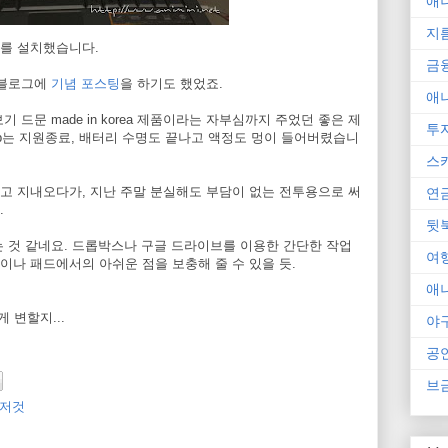
애
지
스를 설치했습니다.
금
, 블로그에
기념 포스팅
을 하기도 했었죠.
애
 드문 made in korea 제품이라는 자부심까지 주었던 좋은 제
투
 xp는 지원종료, 배터리 수명도 끝나고 액정도 멍이 들어버렸습니
스
고 지내오다가, 지난 주말 분실해도 부담이 없는 전투용으로 써
연
.
뒷
 것 같네요. 드롭박스나 구글 드라이브를 이용한 간단한 작업
여
나 패드에서의 아쉬운 점을 보충해 줄 수 있을 듯.
애
 변할지...
야
공
브
저것