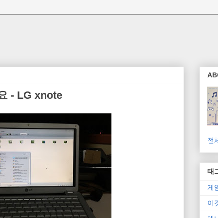
AB
- LG xnote
전
태
게
이