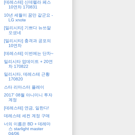
[데레스테] 신데렐라 페스
10연차 170831
10년 세월이 꿈만 같군요 -
LG xnote
[밀리시타] 기쁘다 뉴쓰알
오셨네
[밀리시타] 충격과 공포의
10연차
[데레스테] 이번에는 단차~
밀리시타 업데이트 + 20연
차 170822
밀리시타, 데레스테 근황
170820
스타 리마스터 플레이
2017' 08월 아니미니 투자
계정
[데레스테] 연금, 일한다!
데레스테 세컨 계정 구매
너의 이름은 BD + 데레마
스 starlight master
04/06