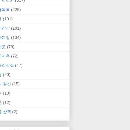
니이야기
(317)
름목록
(229)
융
(191)
니감상
(181)
자계정
(134)
카웃
(79)
금저축
(72)
북감상실
(47)
행
(20)
니 결산
(15)
구
(13)
연
(12)
금 산책
(2)