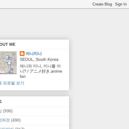
OUT ME
아니미니
SEOUL, South Korea
애니와 미니, 미니를 아
니? / アニメ好き,anime
fan
체 프로필 보기
그
임
(936)
것저것
(490)