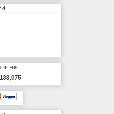
로어
체 페이지뷰
,133,075