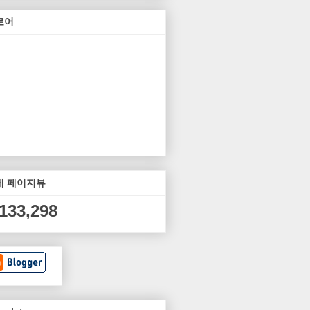
로어
체 페이지뷰
,133,298