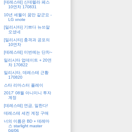
[데레스테] 신데렐라 페스
10연차 170831
10년 세월이 꿈만 같군요 -
LG xnote
[밀리시타] 기쁘다 뉴쓰알
오셨네
[밀리시타] 충격과 공포의
10연차
[데레스테] 이번에는 단차~
밀리시타 업데이트 + 20연
차 170822
밀리시타, 데레스테 근황
170820
스타 리마스터 플레이
2017' 08월 아니미니 투자
계정
[데레스테] 연금, 일한다!
데레스테 세컨 계정 구매
너의 이름은 BD + 데레마
스 starlight master
04/06