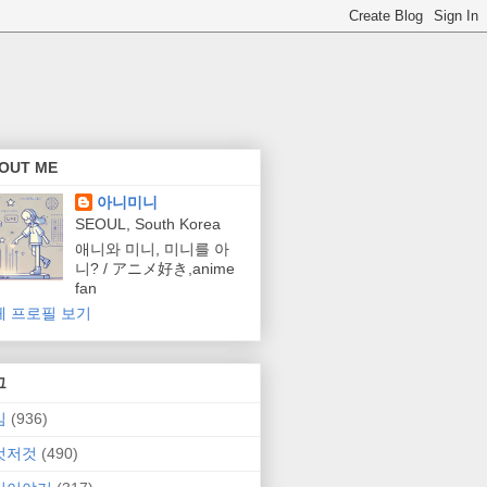
OUT ME
아니미니
SEOUL, South Korea
애니와 미니, 미니를 아
니? / アニメ好き,anime
fan
체 프로필 보기
그
임
(936)
것저것
(490)