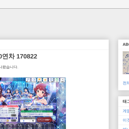
AB
연차 170822
나왔습니다.
전
태
게
이