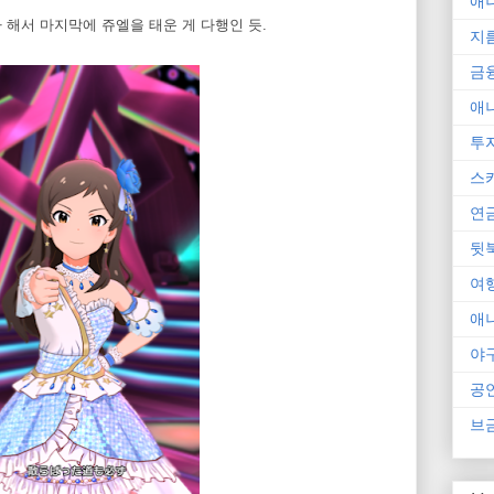
애
 해서 마지막에 쥬엘을 태운 게 다행인 듯.
지
금
애
투
스
연
뒷
여
애
야
공
브