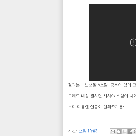
결과는... 노쓰알 5스알. 중복이 없어
그래도 내심 원하던 치하야 스알이 나와
부디 다음엔 연금이 일해주기를~
시간:
오후 10:03