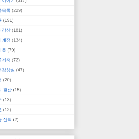
니이야기
(317)
름목록
(229)
융
(191)
니감상
(181)
자계정
(134)
카웃
(79)
금저축
(72)
북감상실
(47)
행
(20)
니 결산
(15)
구
(13)
연
(12)
금 산책
(2)