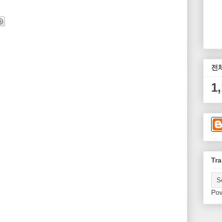
전
1
Tra
Po