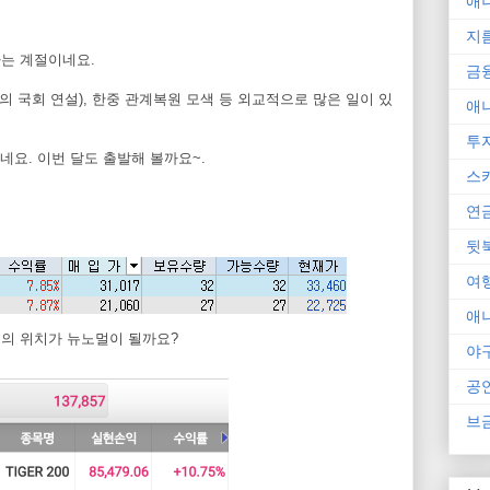
애
지
하는 계절이네요.
금
의 국회 연설), 한중 관계복원 모색 등 외교적으로 많은 일이 있
애
투
요. 이번 달도 출발해 볼까요~.
스
연
뒷
여
애
지금의 위치가 뉴노멀이 될까요?
야
공
브