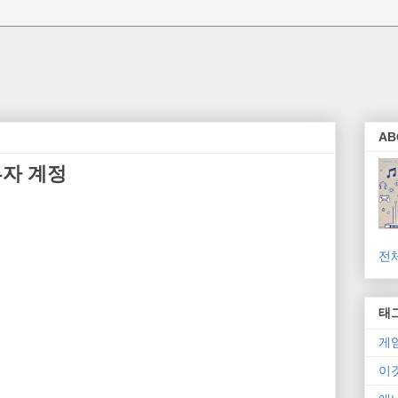
AB
 투자 계정
전
태
게
이