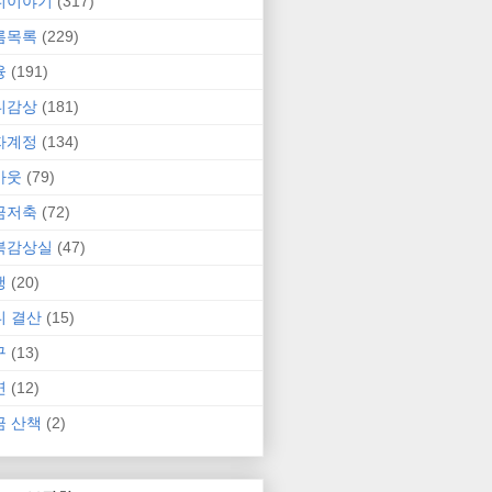
니이야기
(317)
름목록
(229)
융
(191)
니감상
(181)
자계정
(134)
카웃
(79)
금저축
(72)
북감상실
(47)
행
(20)
니 결산
(15)
구
(13)
연
(12)
금 산책
(2)