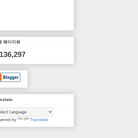
체 페이지뷰
,136,297
nslate
wered by
Translate