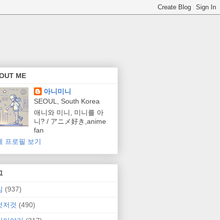
OUT ME
아니미니
SEOUL, South Korea
애니와 미니, 미니를 아
니? / アニメ好き,anime
fan
체 프로필 보기
그
임
(937)
것저것
(490)