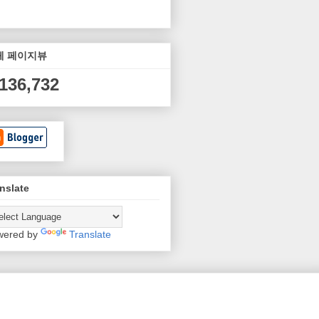
체 페이지뷰
,136,732
nslate
wered by
Translate