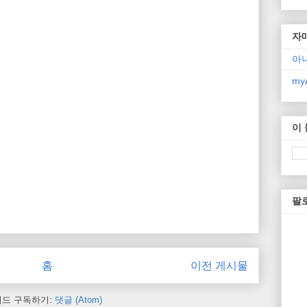
자
아
myA
이
팔
홈
이전 게시물
피드 구독하기:
댓글 (Atom)