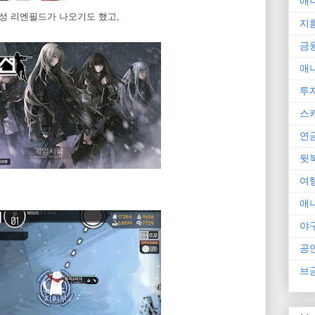
애
성 리엔필드가 나오기도 했고,
지
금
애
투
스
연
뒷
여
애
야
공
브