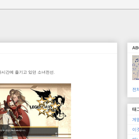
AB
가시간에 즐기고 있던 소녀전선.
전
태
게
이