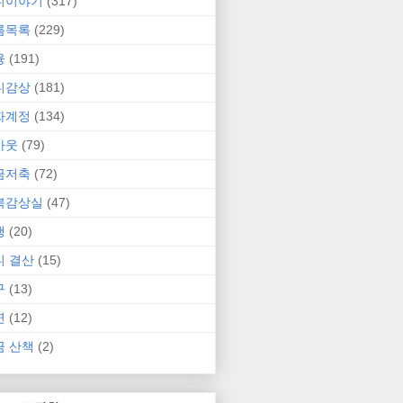
니이야기
(317)
름목록
(229)
융
(191)
니감상
(181)
자계정
(134)
카웃
(79)
금저축
(72)
북감상실
(47)
행
(20)
니 결산
(15)
구
(13)
연
(12)
금 산책
(2)