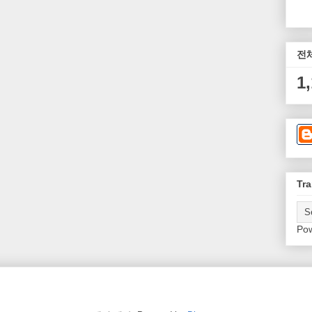
전
1
Tra
Po