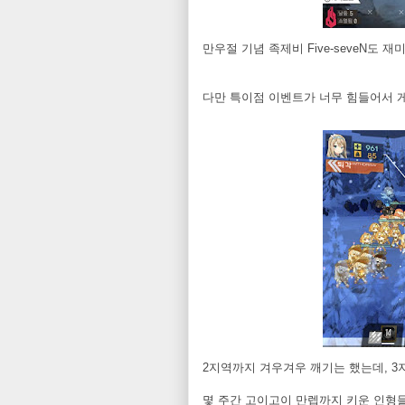
만우절 기념 족제비 Five-seveN도 
다만 특이점 이벤트가 너무 힘들어서 
2지역까지 겨우겨우 깨기는 했는데, 3
몇 주간 고이고이 만렙까지 키운 인형들