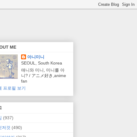
OUT ME
아니미니
SEOUL, South Korea
애니와 미니, 미니를 아
니? / アニメ好き,anime
fan
체 프로필 보기
그
임
(937)
것저것
(490)