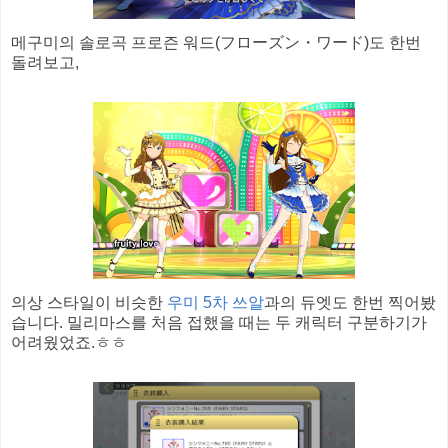
메구미의 솔로곡 프로즌 워드(フローズン・ワード)도 한번
돌려보고,
의상 스타일이 비슷한
우미 5차 쓰알
과의 듀엣도 한번 찍어봤
습니다. 밀리마스를 처음 접했을 때는 두 캐릭터 구분하기가
어려웠었죠.ㅎㅎ